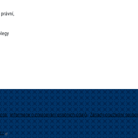
právní,
olegy
osti
Informace o zpracování osobních údajů
Zásady používání soubor
cz