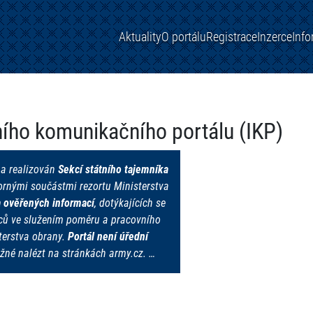
Aktuality
O portálu
Registrace
Inzerce
Inf
rního komunikačního portálu (IKP)
a realizován
Sekcí státního tajemníka
ornými součástmi rezortu Ministerstva
a ověřených informací
, dotýkajících se
ců ve služením poměru a pracovního
erstva obrany.
Portál není úřední
žné nalézt na stránkách army.cz. …