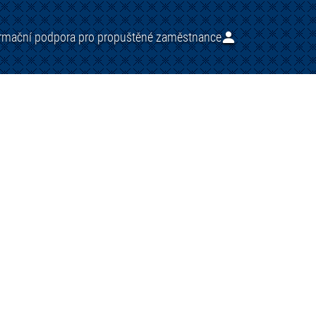
ormační podpora pro propuštěné zaměstnance