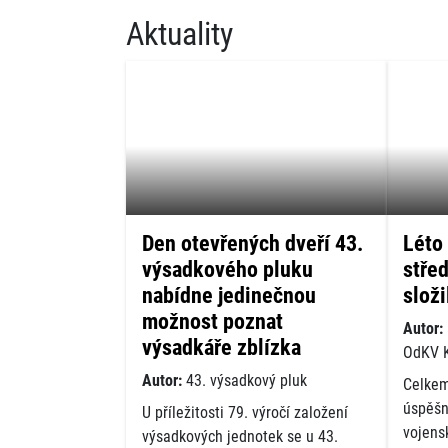
Aktuality
Den otevřených dveří 43.
Léto
výsadkového pluku
stře
nabídne jedinečnou
složi
možnost poznat
Autor:
výsadkáře zblízka
OdKV 
Autor:
43. výsadkový pluk
Celkem
úspěšn
U příležitosti 79. výročí založení
vojens
výsadkových jednotek se u 43.