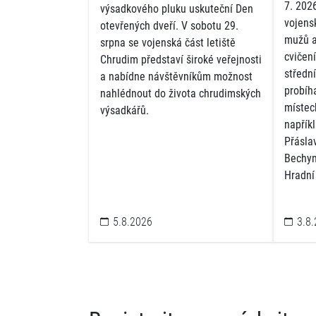
7. 2026
výsadkového pluku uskuteční Den
vojens
otevřených dveří. V sobotu 29.
mužů a
srpna se vojenská část letiště
cvičen
Chrudim představí široké veřejnosti
střední
a nabídne návštěvníkům možnost
probíh
nahlédnout do života chrudimských
místec
výsadkářů.
napříkl
Přásla
Bechyn
Hradní
5.8.2026
3.8.