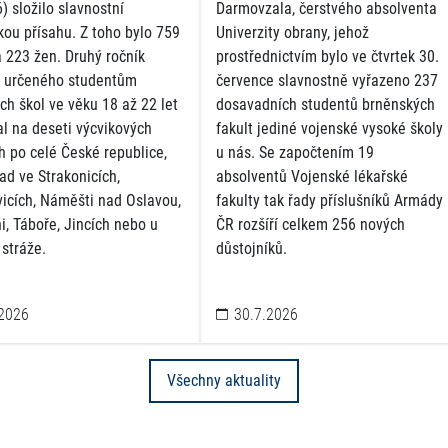
) složilo slavnostní
Darmovzala, čerstvého absolventa
kou přísahu. Z toho bylo 759
Univerzity obrany, jehož
 223 žen. Druhý ročník
prostřednictvím bylo ve čtvrtek 30.
í určeného studentům
července slavnostně vyřazeno 237
ch škol ve věku 18 až 22 let
dosavadních studentů brněnských
al na deseti výcvikových
fakult jediné vojenské vysoké školy
h po celé České republice,
u nás. Se započtením 19
ad ve Strakonicích,
absolventů Vojenské lékařské
vicích, Náměšti nad Oslavou,
fakulty tak řady příslušníků Armády
i, Táboře, Jincích nebo u
ČR rozšíří celkem 256 nových
 stráže.
důstojníků.
2026
30.7.2026
Všechny aktuality