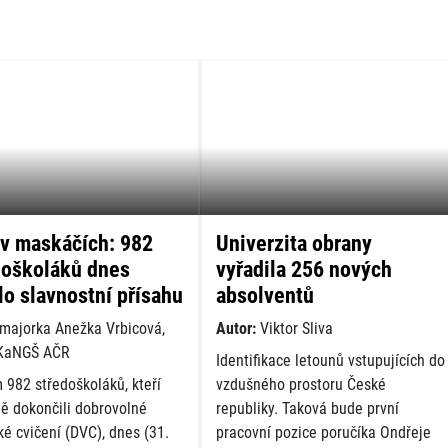
 v maskáčích: 982
Univerzita obrany
doškoláků dnes
vyřadila 256 nových
lo slavnostní přísahu
absolventů
majorka Anežka Vrbicová,
Autor:
Viktor Sliva
KaNGŠ AČR
Identifikace letounů vstupujících do
 982 středoškoláků, kteří
vzdušného prostoru České
ě dokončili dobrovolné
republiky. Taková bude první
ké cvičení (DVC), dnes (31.
pracovní pozice poručíka Ondřeje