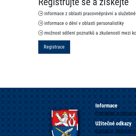
Registrujte se a získejte
informace z oblasti pracovněprávní a služebně 
informace o dění v oblasti personalistiky
možnost sdílení poznatků a zkušeností mezi k
Registrace
Informace
Prohlášení o přístupn
Užitečné odkazy
Kontakty
Web
Army.