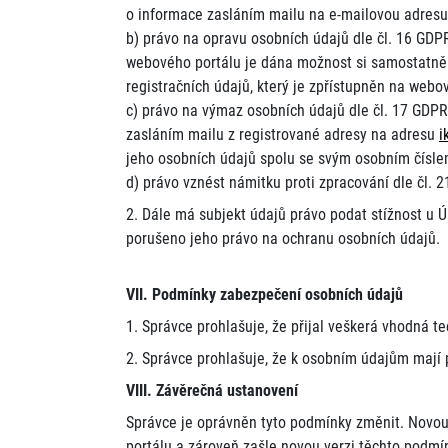
o informace zasláním mailu na e-mailovou adres
b) právo na opravu osobních údajů dle čl. 16 GDP
webového portálu je dána možnost si samostatně 
registračních údajů, který je zpřístupněn na webo
c) právo na výmaz osobních údajů dle čl. 17 GDP
zasláním mailu z registrované adresy na adresu
i
jeho osobních údajů spolu se svým osobním čísle
d) právo vznést námitku proti zpracování dle čl. 
2. Dále má subjekt údajů právo podat stížnost u 
porušeno jeho právo na ochranu osobních údajů.
VII. Podmínky zabezpečení osobních údajů
1. Správce prohlašuje, že přijal veškerá vhodná t
2. Správce prohlašuje, že k osobním údajům mají 
VIII. Závěrečná ustanovení
Správce je oprávněn tyto podmínky změnit. Novo
portálu a zároveň zašle novou verzi těchto podmí