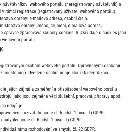
 k návštěvníkovi webového portálu (neregistrovaný návštěvník) a
 v rámci registrace (registrovaný uživatel webového portálu).
erstva obrany: e-mailová adresa, osobní číslo.
nisterstva obrany: jméno, příjmení, e-mailová adresa.
ka správce zpracovává soubory cookies. Bližší údaje o cookies jsou
a webovém portálu.
jů
registrovaným osobám webového portálu. Oprávněnými osobami
í zaměstnanci). Uvedené osobní údaje slouží k identifikaci
odle jejich zájmů a zaměření a přizpůsobení webového portálu
drojů, jako jsou zejména věci služební, pracovní, přípravy apod.
ích údajů je
právněných uživatelů podle čl. 6 odst. 1 písm. f) GDPR,
nalytiky podle čl. 6 odst. 1 písm. f) GDPR.
individuálnímu rozhodování ve smyslu čl. 22 GDPR.