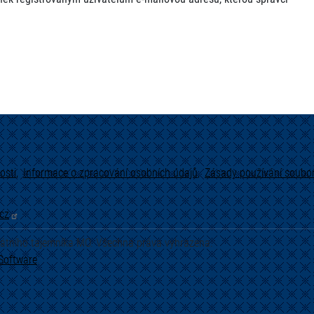
osti
Informace o zpracování osobních údajů
Zásady používání soubor
cz
tátního tajemníka MO. Všechna práva vyhrazena.
Software
.