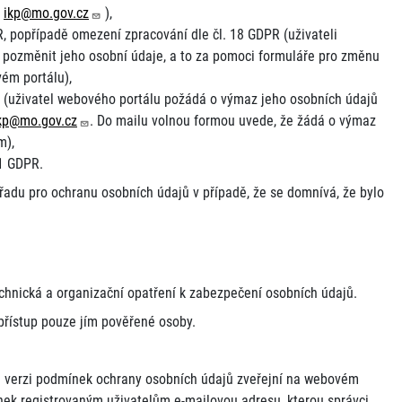
u
ikp@mo.gov.cz
),
R, popřípadě omezení zpracování dle čl. 18 GDPR (uživateli
pozměnit jeho osobní údaje, a to za pomoci formuláře pro změnu
vém portálu),
R (uživatel webového portálu požádá o výmaz jeho osobních údajů
kp@mo.gov.cz
. Do mailu volnou formou uvede, že žádá o výmaz
m),
21 GDPR.
Úřadu pro ochranu osobních údajů v případě, že se domnívá, že bylo
echnická a organizační opatření k zabezpečení osobních údajů.
přístup pouze jím pověřené osoby.
u verzi podmínek ochrany osobních údajů zveřejní na webovém
nek registrovaným uživatelům e-mailovou adresu, kterou správci