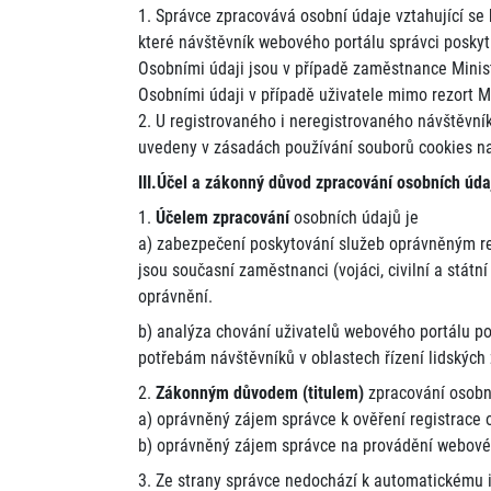
1. Správce zpracovává osobní údaje vztahující se
které návštěvník webového portálu správci poskytl
Osobními údaji jsou v případě zaměstnance Minist
Osobními údaji v případě uživatele mimo rezort Mi
2. U registrovaného i neregistrovaného návštěvní
uvedeny v zásadách používání souborů cookies n
III.Účel a zákonný důvod zpracování osobních úda
1.
Účelem zpracování
osobních údajů je
a) zabezpečení poskytování služeb oprávněným 
jsou současní zaměstnanci (vojáci, civilní a státn
oprávnění.
b) analýza chování uživatelů webového portálu p
potřebám návštěvníků v oblastech řízení lidských z
2.
Zákonným důvodem (titulem)
zpracování osobn
a) oprávněný zájem správce k ověření registrace o
b) oprávněný zájem správce na provádění webové a
3. Ze strany správce nedochází k automatickému 