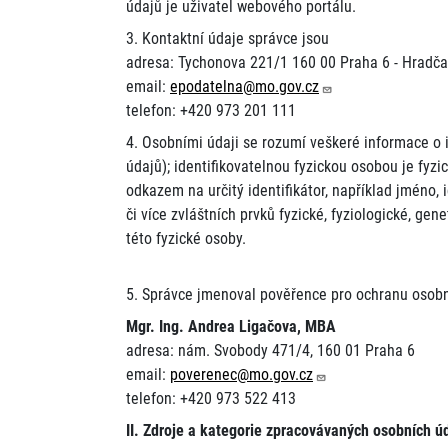
údajů je uživatel webového portálu.
3. Kontaktní údaje správce jsou
adresa: Tychonova 221/1 160 00 Praha 6 - Hradč
email:
epodatelna@mo.gov.cz
telefon: +420 973 201 111
4. Osobními údaji se rozumí veškeré informace o i
údajů); identifikovatelnou fyzickou osobou je fyzi
odkazem na určitý identifikátor, například jméno, i
či více zvláštních prvků fyzické, fyziologické, ge
této fyzické osoby.
5. Správce jmenoval pověřence pro ochranu osobn
Mgr. Ing. Andrea Ligačova, MBA
adresa: nám. Svobody 471/4, 160 01 Praha 6
email:
poverenec@mo.gov.cz
telefon: +420 973 522 413
II. Zdroje a kategorie zpracovávaných osobních ú