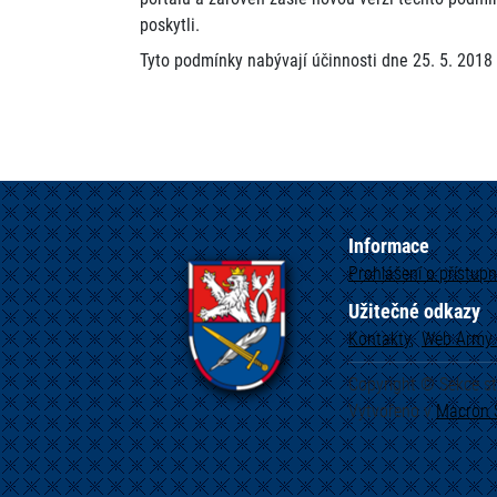
poskytli.
Tyto podmínky nabývají účinnosti dne 25. 5. 2018
Informace
Prohlášení o přístupn
Užitečné odkazy
Kontakty
Web
Army.
Copyright © Sekce s
Vytvořeno v
Macron