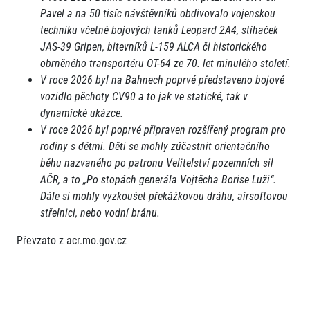
Pavel a na 50 tisíc návštěvníků obdivovalo vojenskou
techniku včetně bojových tanků Leopard 2A4, stíhaček
JAS-39 Gripen, bitevníků L-159 ALCA či historického
obrněného transportéru OT-64 ze 70. let minulého století.
V roce 2026 byl na Bahnech poprvé představeno bojové
vozidlo pěchoty CV90 a to jak ve statické, tak v
dynamické ukázce.
V roce 2026 byl poprvé připraven rozšířený program pro
rodiny s dětmi. Děti se mohly zúčastnit orientačního
běhu nazvaného po patronu Velitelství pozemních sil
AČR, a to „Po stopách generála Vojtěcha Borise Luži“.
Dále si mohly vyzkoušet překážkovou dráhu, airsoftovou
střelnici, nebo vodní bránu.
Převzato z acr.mo.gov.cz