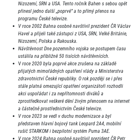
Nizozemí, SRN a USA. Tento ročník Bahen s sebou opět
přinesl jedno další „poprvé“ a to přímý přenos na
programu České televize.
V roce 2002 Bahna osobně navštívil prezident ČR Václav
Havel a přijeli také zástupci z USA, SRN, Velké Británie,
Nizozemí, Polska a Rakouska.
Návštěvnost Dne pozemního vojska se postupem času
ustálila na přibližně 50 tisících návštěvnících.
V
roce 2020 byla poprvé akce zrušena na základě
přijatých mimořádných opatření vlády a Ministerstva
zdravotnictví České republiky. O rok později se i přes
stále platná omezující opatření organizátoři rozhodli
akci uspořádat i za nepřítomnosti diváků a
zprostředkovat veškeré dění živým přenosem na internet
a částečně prostřednictvím České televize.
V roce 2023 se vedl v duchu modernizace a byl
představen hlavní bojový tank Leopard 2A4, mobilní
rušič STARKOM i bezpilotní systém Puma 3AE.
V roce 2024 Bahna osobně
n
avštívil
prezident ČR Petr