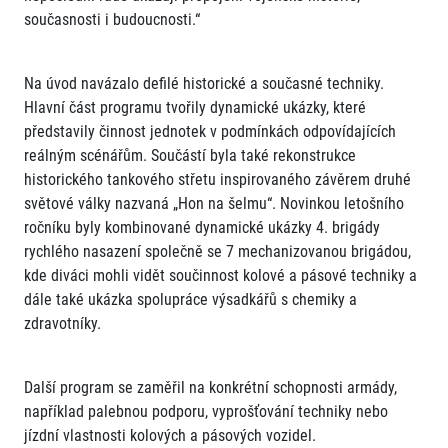
současnosti i budoucnosti.“
Na úvod navázalo defilé historické a současné techniky.
Hlavní část programu tvořily dynamické ukázky, které
představily činnost jednotek v podmínkách odpovídajících
reálným scénářům. Součástí byla také rekonstrukce
historického tankového střetu inspirovaného závěrem druhé
světové války nazvaná „Hon na šelmu“. Novinkou letošního
ročníku byly kombinované dynamické ukázky 4. brigády
rychlého nasazení společně se 7 mechanizovanou brigádou,
kde diváci mohli vidět součinnost kolové a pásové techniky a
dále také ukázka spolupráce výsadkářů s chemiky a
zdravotníky.
Další program se zaměřil na konkrétní schopnosti armády,
například palebnou podporu, vyprošťování techniky nebo
jízdní vlastnosti kolových a pásových vozidel.