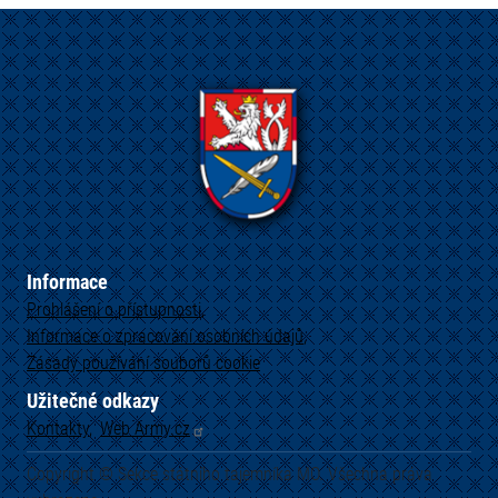
Informace
Prohlášení o přístupnosti
Informace o zpracování osobních údajů
Zásady používání souborů cookie
Užitečné odkazy
Kontakty
Web
Army.cz
Copyright © Sekce státního tajemníka MO. Všechna práva