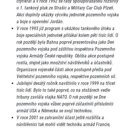
čtyřikrát a v roce 1992 se řady spolupořadatelů rozšířily
o 1. tankový pluk ze Strašic a Military Car Club Plzeň.
Akci doplnily ukázky výcviku jednotek pozemního vojska
a boje o opevnění Jordán.
V roce 1993 již program s ukázkou tankového útoku a
boje speciálních jednotek přilákal kolem pěti tisíc lidí. O
rok později byla Bahna poprvé prezentována jako Den
pozemního vojska pod záštitou inspektora Pozemního
vojska Armády České republiky. Obliba akce postupně
rostla, stejně jako množství návštěvníků a účastníků.
Organizace vojenské části akce postupně přešla pod
Velitelství pozemního vojska, respektive pozemních sil.
Jubilejní desátý ročník navštívilo v roce 1999 na třicet
tisíc lidí. Bylo to také poprvé, co na stožárech vedle
tribuny zavlála vlajka NATO. O rok později se Dne
pozemního vojska vůbec poprvé zúčastnili příslušníci
armád USA a Německa se svojí technikou.
V roce 2001 se zahraniční účast ještě rozšířila a
návštěvníci tak mohli vidět techniku armád Francie,