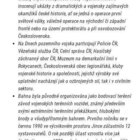
inscenují ukázky z dramatických a vojensky zajímavých
okamžiků české historie, ať se jedná o operace první
světové války, válečné operace na východní či západní
frontě nebo na území protektorátu a při osvobozování
Československa.
Na Dnech pozemního vojska participují Policie ČR,
Vězeňská služba ČR, Celní správa ČR, Hasičský
záchranný sbor ČR, Muzeum na demarkační linii v
Rokycanech, Československá obec legionářská, kluby
vojenské historie a společnosti, jejichž výrobky své
uplatnění nacházejí jak u ozbrojených sil, tak i v civilním
sektoru.
Bahna byla původně organizována jako bodovací terénní
závod vojenských terénních vozidel, známý především
svými extrémními terénními překážkami, hlubokými
brody a všudypřítomným bahnem. Prvního ročníku se v
červnu 1990 ve výcvikovém prostoru Jince zúčastnilo 12
vystavovatelů. O rok později účast vzrostla více jak