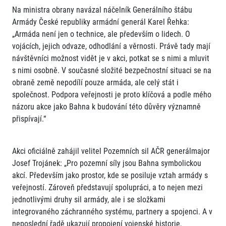
Na ministra obrany navázal náčelník Generálního štábu
Armády České republiky armádní generál Karel Řehka:
„Armáda není jen o technice, ale především o lidech. O
vojácích, jejich odvaze, odhodlání a věrnosti. Právě tady mají
návštěvníci možnost vidět je v akci, potkat se s nimi a mluvit
s nimi osobně. V současné složité bezpečnostní situaci se na
obraně země nepodílí pouze armáda, ale celý stát i
společnost. Podpora veřejnosti je proto klíčová a podle mého
názoru akce jako Bahna k budování této důvěry významně
přispívají.“
Akci oficiálně zahájil velitel Pozemních sil AČR generálmajor
Josef Trojánek: „Pro pozemní síly jsou Bahna symbolickou
akcí. Především jako prostor, kde se posiluje vztah armády s
veřejností. Zároveň představují spolupráci, a to nejen mezi
jednotlivými druhy sil armády, ale i se složkami
integrovaného záchranného systému, partnery a spojenci. A v
neposlední řadě ukazují propojení vojenské historie,