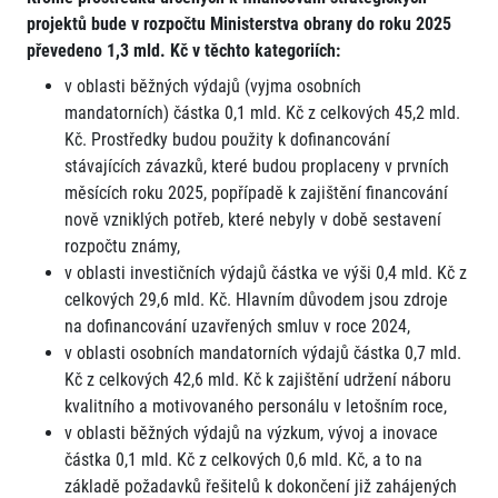
projektů bude v rozpočtu Ministerstva obrany do roku 2025
převedeno 1,3 mld. Kč v těchto kategoriích:
v oblasti běžných výdajů (vyjma osobních
mandatorních) částka 0,1 mld. Kč z celkových 45,2 mld.
Kč. Prostředky budou použity k dofinancování
stávajících závazků, které budou proplaceny v prvních
měsících roku 2025, popřípadě k zajištění financování
nově vzniklých potřeb, které nebyly v době sestavení
rozpočtu známy,
v oblasti investičních výdajů částka ve výši 0,4 mld. Kč z
celkových 29,6 mld. Kč. Hlavním důvodem jsou zdroje
na dofinancování uzavřených smluv v roce 2024,
v oblasti osobních mandatorních výdajů částka 0,7 mld.
Kč z celkových 42,6 mld. Kč k zajištění udržení náboru
kvalitního a motivovaného personálu v letošním roce,
v oblasti běžných výdajů na výzkum, vývoj a inovace
částka 0,1 mld. Kč z celkových 0,6 mld. Kč, a to na
základě požadavků řešitelů k dokončení již zahájených