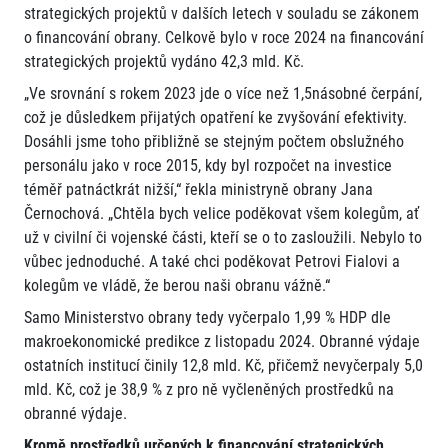
strategických projektů v dalších letech v souladu se zákonem
o financování obrany. Celkově bylo v roce 2024 na financování
strategických projektů vydáno 42,3 mld. Kč.
„Ve srovnání s rokem 2023 jde o více než 1,5násobné čerpání,
což je důsledkem přijatých opatření ke zvyšování efektivity.
Dosáhli jsme toho přibližně se stejným počtem obslužného
personálu jako v roce 2015, kdy byl rozpočet na investice
téměř patnáctkrát nižší,“ řekla ministryně obrany Jana
Černochová. „Chtěla bych velice poděkovat všem kolegům, ať
už v civilní či vojenské části, kteří se o to zasloužili. Nebylo to
vůbec jednoduché. A také chci poděkovat Petrovi Fialovi a
kolegům ve vládě, že berou naši obranu vážně.“
Samo Ministerstvo obrany tedy vyčerpalo 1,99 % HDP dle
makroekonomické predikce z listopadu 2024. Obranné výdaje
ostatních institucí činily 12,8 mld. Kč, přičemž nevyčerpaly 5,0
mld. Kč, což je 38,9 % z pro ně vyčleněných prostředků na
obranné výdaje.
Kromě prostředků určených k financování strategických