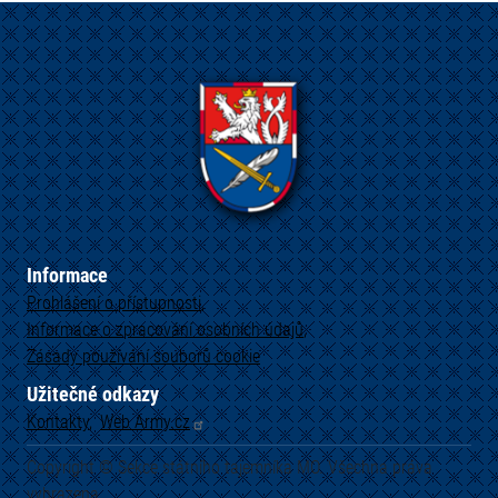
Informace
Prohlášení o přístupnosti
Informace o zpracování osobních údajů
Zásady používání souborů cookie
Užitečné odkazy
Kontakty
Web
Army.cz
Copyright © Sekce státního tajemníka MO. Všechna práva
vyhrazena.