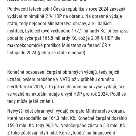
Po dvaceti letech splní Česká republika v roce 2024 závazek
vydávat minimálně 2 % HDP na obranu. Na obranné výdaje
státu, tedy nejenom Ministerstva obrany, ale i dalších
institucí, bylo celkově vyčleněno 177,1 miliardy Kč, přičemž se
podařilo vyčerpat 166,8 miliardy Kč, což je 2,09 % HDP dle
makroekonomické predikce Ministerstva financí ČR z
listopadu 2024 (jedná se stále o odhad).
Konečné posouzení čerpání obranných výdajů, tedy jejich
uznání, ovšem proběhne v NATO až v průběhu druhého
čtvrtletí roku 2025, a to jak co do nominální výše výdajů, tak
ve vazbě na aktuální údaje o výši HDP pro rok 2024. Podíl se
tedy může ještě změnit.
Nejvyšší část obranných výdajů čerpalo Ministerstvo obrany,
které hospodařilo se 164,3 mld. Kč. Konečné čerpání dosáhlo
159,0 mld. Kč, tedy 96,8 %. Nedočerpáno zůstalo 5,3 mld. Kč.
Z toho zůstávají čtyři mld. Kč ve „fondu“ na financování