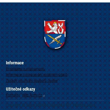
Informace
Prohlášení o přístupnosti
Informace o zpracování osobních údajů
Zásady používání souborů cookie
Užitečné odkazy
Kontakty
Web
Army.cz
Copyright © Sekce státního tajemníka MO. Všechna práva