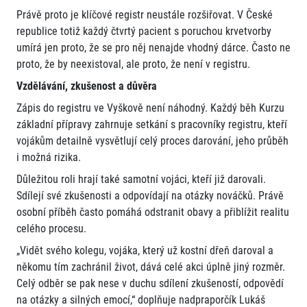
Právě proto je klíčové registr neustále rozšiřovat. V České
republice totiž každý čtvrtý pacient s poruchou krvetvorby
umírá jen proto, že se pro něj nenajde vhodný dárce. Často ne
proto, že by neexistoval, ale proto, že není v registru.
Vzdělávání, zkušenost a důvěra
Zápis do registru ve Vyškově není náhodný. Každý běh Kurzu
základní přípravy zahrnuje setkání s pracovníky registru, kteří
vojákům detailně vysvětlují celý proces darování, jeho průběh
i možná rizika.
Důležitou roli hrají také samotní vojáci, kteří již darovali.
Sdílejí své zkušenosti a odpovídají na otázky nováčků. Právě
osobní příběh často pomáhá odstranit obavy a přiblížit realitu
celého procesu.
„Vidět svého kolegu, vojáka, který už kostní dřeň daroval a
někomu tím zachránil život, dává celé akci úplně jiný rozměr.
Celý odběr se pak nese v duchu sdílení zkušeností, odpovědí
na otázky a silných emocí,“ doplňuje nadpraporčík Lukáš