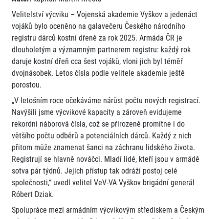
Velitelství výcviku – Vojenská akademie Vyškov a jedenáct
vojáků bylo oceněno na galavečeru Českého národního
registru dárců kostní dřeně za rok 2025. Armáda ČR je
dlouholetým a významným partnerem registru: každý rok
daruje kostní dřeň cca šest vojáků, vloni jich byl téměř
dvojnásobek. Letos čísla podle velitele akademie ještě
porostou.
„V letošním roce očekáváme nárůst počtu nových registrací.
Navýšili jsme výcvikové kapacity a zároveň evidujeme
rekordní náborová čísla, což se přirozeně promítne i do
většího počtu odběrů a potenciálních dárců. Každý z nich
přitom může znamenat šanci na záchranu lidského života.
Registrují se hlavně nováčci. Mladí lidé, kteří jsou v armádě
sotva pár týdnů. Jejich přístup tak odráží postoj celé
společnosti,“ uvedl velitel VeV-VA Vyškov brigádní generál
Róbert Dziak.
Spolupráce mezi armádním výcvikovým střediskem a Českým