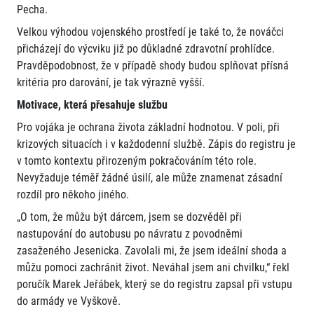
Pecha.
Velkou výhodou vojenského prostředí je také to, že nováčci
přicházejí do výcviku již po důkladné zdravotní prohlídce.
Pravděpodobnost, že v případě shody budou splňovat přísná
kritéria pro darování, je tak výrazně vyšší.
Motivace, která přesahuje službu
Pro vojáka je ochrana života základní hodnotou. V poli, při
krizových situacích i v každodenní službě. Zápis do registru je
v tomto kontextu přirozeným pokračováním této role.
Nevyžaduje téměř žádné úsilí, ale může znamenat zásadní
rozdíl pro někoho jiného.
„O tom, že můžu být dárcem, jsem se dozvěděl při
nastupování do autobusu po návratu z povodněmi
zasaženého Jesenicka. Zavolali mi, že jsem ideální shoda a
můžu pomoci zachránit život. Neváhal jsem ani chvilku,“ řekl
poručík Marek Jeřábek, který se do registru zapsal při vstupu
do armády ve Vyškově.