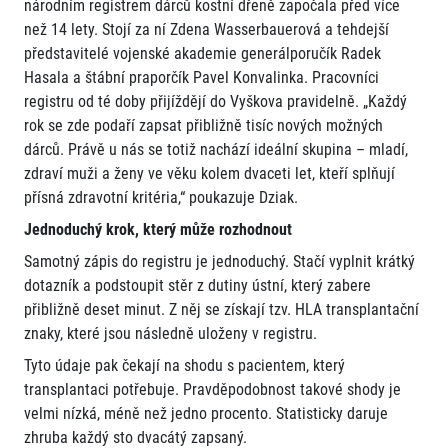
národním registrem dárců kostní dřeně započala před více
než 14 lety. Stojí za ní Zdena Wasserbauerová a tehdejší
představitelé vojenské akademie generálporučík Radek
Hasala a štábní praporčík Pavel Konvalinka. Pracovníci
registru od té doby přijíždějí do Vyškova pravidelně. „Každý
rok se zde podaří zapsat přibližně tisíc nových možných
dárců. Právě u nás se totiž nachází ideální skupina – mladí,
zdraví muži a ženy ve věku kolem dvaceti let, kteří splňují
přísná zdravotní kritéria,“ poukazuje Dziak.
Jednoduchý krok, který může rozhodnout
Samotný zápis do registru je jednoduchý. Stačí vyplnit krátký
dotazník a podstoupit stěr z dutiny ústní, který zabere
přibližně deset minut. Z něj se získají tzv. HLA transplantační
znaky, které jsou následně uloženy v registru.
Tyto údaje pak čekají na shodu s pacientem, který
transplantaci potřebuje. Pravděpodobnost takové shody je
velmi nízká, méně než jedno procento. Statisticky daruje
zhruba každý sto dvacátý zapsaný.