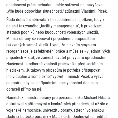
ohodnocení práce nebudou uměle snižovat ani navyšovat.
„Vše bude odpovídat skutečnosti,“ zdůraznil Vlastimil Picek.
Řada dotazů směřovala k hospodaření s majetkem, tedy k
oblasti takzvaného „facility managementu“, k privatizaci
státních podniků nebo budoucnosti vojenských újezdů.
Ministr obrany se věnoval i případnému propouštění
takzvaných samoživitelů. Uvedl, že hlavním smyslem
reorganizace je zefektivnění práce a může se - v jednotlivých
případech – stát, že zaměstnavatel při výběru upřednostní
zkušenosti a odborné znalosti pracovníka před sociálním
hlediskem. „K takovým případům je potřeba přistupovat
individuálně a komplexně,“ vysvětlil ministr Picek a vyzval
odboráře, aby se s případnými pochybnostmi dopisem
obraceli přímo na něj.
Náměstek ministra obrany pro personalistiku Michael Hrbata,
diskutoval s přítomnými o konkrétních případech, ať už šlo o
vojenské nemocnice, univerzitu obrany, střední vojenskou
školu či Letecké opravny v Malešicích. Doplňoval jej ředitel