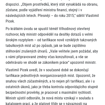
dispozici. „Objem prostředků, který stát vynakládá na obranu,
zůstane, podle vyjádření ministra financí, stejný i v
následujících letech. Přesněji – do roku 2015,“ sdělil Vlastimil
Picek.
Po krátkém úvodu se spustil téměř tříhodinový otevřený
rozhovor, kdy ministr odpověděl na desítky dotazů s velmi
širokým rozptylem – od tarifikace nově vzniklých takzvaných
tabulkových míst až po způsob, jak se bude zajištěno
stěhování zrušených útvarů. „Vaše velitele jsem požádal, aby
s vámi připravované změny včas konzultovali, a vše se
odehrávalo ve shodě se zákoníkem práce“ upozornil ministr.
Vlastimil Picek uvedl, že v současné době se dokončují
tarifikace jednotlivých reorganizovaných míst. Upozornil, že
snahou všech zúčastněných, a to nejen při tarifikaci, ale i u
ostatních úkonů, jako je třeba kontrola odpovídajícího stupně
bezpečnostní prověrky, je pracovat s maximální rychlostí.
Ministr ujistil odboráře, že nová místa vznikají v souladu s
katalogem prací, a že platové třídy se v návaznosti na