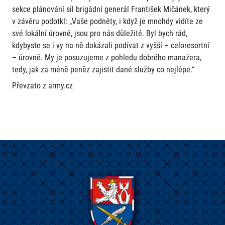
sekce plánování sil brigádní generál František Mičánek, který
v závěru podotkl: „Vaše podněty, i když je mnohdy vidíte ze
své lokální úrovně, jsou pro nás důležité. Byl bych rád,
kdybyste se i vy na ně dokázali podívat z vyšší – celoresortní
– úrovně. My je posuzujeme z pohledu dobrého manažera,
tedy, jak za méně peněz zajistit dané služby co nejlépe.“
Převzato z army.cz