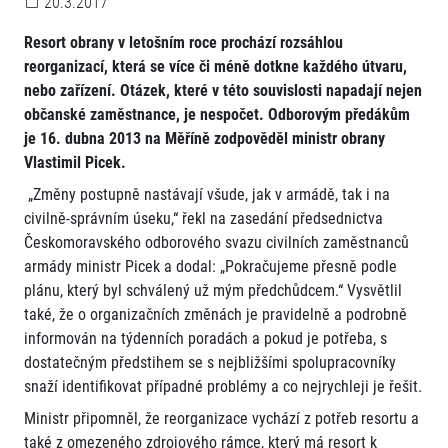
20.3.2017
Resort obrany v letošním roce prochází rozsáhlou
reorganizací, která se více či méně dotkne každého útvaru,
nebo zařízení. Otázek, které v této souvislosti napadají nejen
občanské zaměstnance, je nespočet. Odborovým předákům
je 16. dubna 2013 na Měříně zodpověděl ministr obrany
Vlastimil Picek.
„Změny postupně nastávají všude, jak v armádě, tak i na
civilně-správním úseku,“ řekl na zasedání předsednictva
Českomoravského odborového svazu civilních zaměstnanců
armády ministr Picek a dodal: „Pokračujeme přesně podle
plánu, který byl schválený už mým předchůdcem.“ Vysvětlil
také, že o organizačních změnách je pravidelně a podrobně
informován na týdenních poradách a pokud je potřeba, s
dostatečným předstihem se s nejbližšími spolupracovníky
snaží identifikovat případné problémy a co nejrychleji je řešit.
Ministr připomněl, že reorganizace vychází z potřeb resortu a
také z omezeného zdrojového rámce, který má resort k