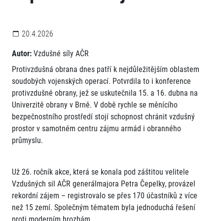
20.4.2026
Autor:
Vzdušné síly AČR
Protivzdušná obrana dnes patří k nejdůležitějším oblastem
soudobých vojenských operací. Potvrdila to i konference
protivzdušné obrany, jež se uskutečnila 15. a 16. dubna na
Univerzitě obrany v Brně. V době rychle se měnícího
bezpečnostního prostředí stojí schopnost chránit vzdušný
prostor v samotném centru zájmu armád i obranného
průmyslu.
Už 26. ročník akce, která se konala pod záštitou velitele
Vzdušných sil AČR generálmajora Petra Čepelky, provázel
rekordní zájem – registrovalo se přes 170 účastníků z více
než 15 zemí. Společným tématem byla jednoduchá řešení
proti moderním hrozbám.