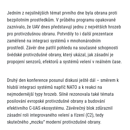
Jedním z nejsilnějších témat prvního dne byla obrana proti
bezpilotním prostředkům. V průběhu programu opakovaně
zaznívalo, že UAV dnes představují jednu z největších hrozeb
pro protivzdušnou obranu. Potvrdily to i další prezentace
zaměřené na integraci systémů v mnohonárodním
prostředí. Závěr dne patřil pohledu na současné schopnosti
švédské protivzdušné obrany, který ukázal, jak zásadní je
propojení senzorů, efektorů a systémů velení v reálném čase.
Druhý den konference posunul diskusi ještě dál – směrem k
hlubší integraci systémů napříč NATO a k reakci na
nejmodernější typy hrozeb. Silně rezonovala také témata
posilování evropské protivzdušné obrany a budování
efektivního C-UAS ekosystému. Závěrečný blok zdůraznil
zásadní roli integrovaného velení a řízení (C2), tedy
skutečného „mozku“ moderní protivzdušné obrany.