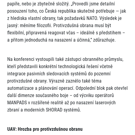
papíře, nebo je zbytečně složitý. „Provedli jsme detailní
posouzení toho, co Česká republika skutečně potřebuje — jak
z hlediska vlastní obrany, tak požadavků NATO. Výsledek je
jasný: měníme filozofii. Protivzdušná obrana musí být
flexibilní, připravená reagovat včas – ideálně s předstihem –
a přitom jednoduchá na nasazení a účinná,” zdůrazňuje.
Na konferenci vystoupili také zástupci obranného průmyslu,
kteří představili konkrétní technologická řešení včetně
integrace pasivních sledovacích systémů do pozemní
protivzdušné obrany. Výrazně zaznělo také téma
automatizace a plánování operací. Odpolední blok pak otevřel
další dimenze současného boje – od výcviku operátorů
MANPADS v rozšířené realitě až po nasazení laserových
zbraní a moderních SHORAD systémů.
UAV: Hrozba pro protivzdušnou obranu