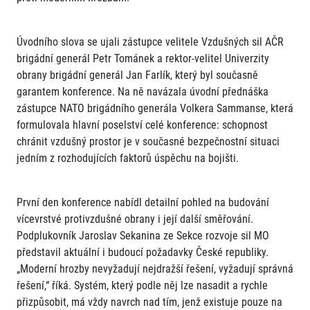
Úvodního slova se ujali zástupce velitele Vzdušných sil AČR
brigádní generál Petr Tománek a rektor-velitel Univerzity
obrany brigádní generál Jan Farlík, který byl současně
garantem konference. Na ně navázala úvodní přednáška
zástupce NATO brigádního generála Volkera Sammanse, která
formulovala hlavní poselství celé konference: schopnost
chránit vzdušný prostor je v současné bezpečnostní situaci
jedním z rozhodujících faktorů úspěchu na bojišti.
První den konference nabídl detailní pohled na budování
vícevrstvé protivzdušné obrany i její další směřování.
Podplukovník Jaroslav Sekanina ze Sekce rozvoje sil MO
představil aktuální i budoucí požadavky České republiky.
„Moderní hrozby nevyžadují nejdražší řešení, vyžadují správná
řešení,“ říká. Systém, který podle něj lze nasadit a rychle
přizpůsobit, má vždy navrch nad tím, jenž existuje pouze na