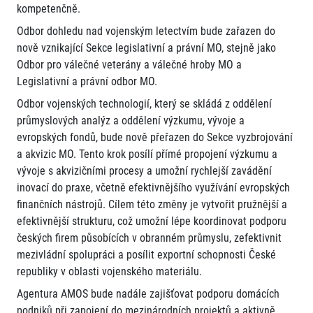
kompetenčně.
Odbor dohledu nad vojenským letectvím bude zařazen do
nově vznikající Sekce legislativní a právní MO, stejně jako
Odbor pro válečné veterány a válečné hroby MO a
Legislativní a právní odbor MO.
Odbor vojenských technologií, který se skládá z oddělení
průmyslových analýz a oddělení výzkumu, vývoje a
evropských fondů, bude nově přeřazen do Sekce vyzbrojování
a akvizic MO. Tento krok posílí přímé propojení výzkumu a
vývoje s akvizičními procesy a umožní rychlejší zavádění
inovací do praxe, včetně efektivnějšího využívání evropských
finančních nástrojů. Cílem této změny je vytvořit pružnější a
efektivnější strukturu, což umožní lépe koordinovat podporu
českých firem působících v obranném průmyslu, zefektivnit
mezivládní spolupráci a posílit exportní schopnosti České
republiky v oblasti vojenského materiálu.
Agentura AMOS bude nadále zajišťovat podporu domácích
podniků při zapojení do mezinárodních projektů a aktivně