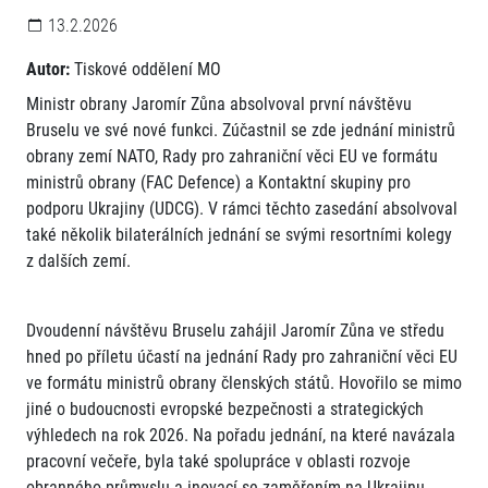
13.2.2026
Autor:
Tiskové oddělení MO
Ministr obrany Jaromír Zůna absolvoval první návštěvu
Bruselu ve své nové funkci. Zúčastnil se zde jednání ministrů
obrany zemí NATO, Rady pro zahraniční věci EU ve formátu
ministrů obrany (FAC Defence) a Kontaktní skupiny pro
podporu Ukrajiny (UDCG). V rámci těchto zasedání absolvoval
také několik bilaterálních jednání se svými resortními kolegy
z dalších zemí.
Dvoudenní návštěvu Bruselu zahájil Jaromír Zůna ve středu
hned po příletu účastí na jednání Rady pro zahraniční věci EU
ve formátu ministrů obrany členských států. Hovořilo se mimo
jiné o budoucnosti evropské bezpečnosti a strategických
výhledech na rok 2026. Na pořadu jednání, na které navázala
pracovní večeře, byla také spolupráce v oblasti rozvoje
obranného průmyslu a inovací se zaměřením na Ukrajinu.