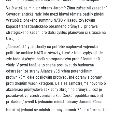
Ve čtvrtek se ministr obrany Jaromír Zůna zúčastnil zasedání
Severoatlantické rady, kde mezi hlavní témata patřily plnění
výstupů z loňského summitu NATO v Haagu, zvyšování
kapacit transatlantického obranného průmyslu, příprava
strategického zadání pro další cyklus plánování či situace na
Ukrajině.
„Členské státy se shodly na potřebě naplňovat vojensko-
politické ambice NATO a závazky, které z toho vyplývají. Je
zde řada styčných bodů s programovým prohlášením naší
vlády. V první řadě je to snaha posilovat do budoucna
odstrašení ze strany Aliance vůči všem potenciálním
protivníkům, dále posilování protivzdušné obrany a obrany
proti dronům všech kategorií. Dále se samozřejmě hovořilo o
akceleraci průmyslové základny zbrojního průmyslu, což je
požadavek ve všech zemích a kde Česká republika může jít
příkladem,“ uvedl k jednáním ministr obrany Jaromír Zůna.
Na okraj jednání se ministr obrany Jaromír Zůna krátce setkal