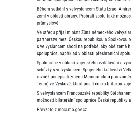
Během setkání s velvyslancem Státu Izrael Amire
zemí v oblasti obrany. Probrali spolu také možnos
průmyslové.
Ve středu přijal ministr Zůna německého velvysla
partnerství mezi Českou republikou a Spolkovou r
s velvyslancem shodl na potřebě, aby obě země hl
spolupráce, například v oblasti přeshraniční spolu
Spolupráce v oblasti vojenského vzdělávání a výcv
schůzky s velvyslancem Spojeného království Velk
rovněž podepsali změnu
Memoranda o porozumění
Team) ve Vyškově, která posílí česko-britskou voj
S velvyslancem Francouzské republiky Stéphanem 
možnosti bilaterální spolupráce České republiky 
Převzato z mocr.mo.gov.cz