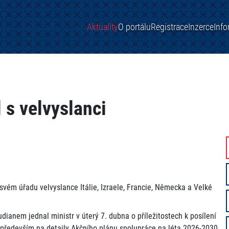
Aktuality
O portálu
Registrace
Inzerce
Inf
 s velvyslanci
 svém úřadu velvyslance Itálie, Izraele, Francie, Německa a Velké
ianem jednal ministr v úterý 7. dubna o příležitostech k posílení
především na detaily Akčního plánu spolupráce na léta 2026-2030.