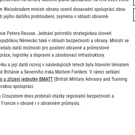
m Weissbrodem ministr obrany ocenil dosavadní spolupráci obou
ti jejího dalšího prohloubení, zejména v oblasti obranně-
nce Petera Reusse. Jednání potvrdilo strategickou úroveň
epublikou Německo také v oblasti bezpečnosti a obrany. Ministr se
edaly další možnosti pro posílení obranné a průmyslové
práce, logistiky a dopravní a zásobovací infrastruktury.
iku a její další rozvoj v následujících letech byla hlavním tématem
é Británie a Severního Irska Mattem Fieldem. V rámci setkání
 o zřízení jednotky BMATT
(British Military Advisory and Training
enskou spolupráci.
Crouzatem dnes probírali otázky regionální bezpečnosti a
a Francie v obraně i v obranném průmyslu.