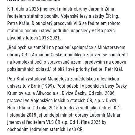
K 1. dubnu 2026 jmenoval ministr obrany Jaromír Zůna
ředitelem státního podniku Vojenské lesy a statky ČR Ing.
Petra Krále. Dlouholetý pracovník VLS se ředitelem tohoto
státního podniku stává podruhé, naposledy v této pozici
působil v letech 2018-2021.
„Rád bych se zaměřil na posílení spolupráce s Ministerstvem
obrany ČR a Armádou České republiky a zároveň se soustředil
na komplexní péči o spravované území, především na obnovu
pokalamitních oblastí,“ přiblížil své priority ředitel Petr Král.
Petr Král vystudoval Mendelovu zemědělskou a lesnickou
univerzitu v Brně (1999). Poté působil v podnicích Lesy Český
Krumlov a.s. a Allwood a.s., Divize Čechy. Od roku 2006
pracoval ve Vojenských lesích a statcích ČR, s.p. v Divizi
Horní Planá. Od roku 2015 tuto divizi vedl jako ředitel. K 1.
listopadu 2018 jej tehdejší ministr obrany Lubomír Metnar
jmenoval ředitelem VLS ČR s.p. Od 1. října 2025 byl
obchodním ředitelem státních Lesů ČR.