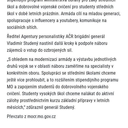
škol a dobrovolné vojenské cvičení pro studenty středních
škol v době letních prázdnin. Armáda cílí na mladou generaci,
spolupracuje s influencery a youtubery, komunikuje na
sociálních sítích.
Ředitel Agentury personalistiky AČR brigádní generál
Vladimír Studený nastínil další kroky k podpoře náboru
zájemců o vstup do ozbrojených sil.
„S ohledem na modernizaci armády a výstavbu jednotlivých
druhů vojsk se v oblasti náboru zaměříme na specialisty v
konkrétním oboru. Spolupráci se středními školami chceme
ještě více prohloubit, a to rozšířením stipendijního programu
MO a zapojením studentů do dobrovolného vojenského
cvičení. Studenty vysokých škol chceme nalákat do aktivní
zálohy prostřednictvím kurzu základní přípravy v letních
měsících,“ zdůraznil generál Studený.
Převzato z mocr.mo.gov.cz