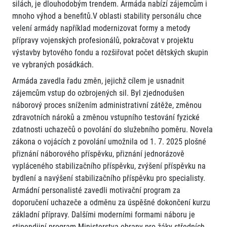
silách, je dlouhodobým trendem. Armáda nabízí zájemcům i
mnoho výhod a benefitů.V oblasti stability personálu chce
velení armády například modernizovat formy a metody
přípravy vojenských profesionálů, pokračovat v projektu
výstavby bytového fondu a rozšiřovat počet dětských skupin
ve vybraných posádkách.
Armáda zavedla řadu změn, jejichž cílem je usnadnit
zájemcům vstup do ozbrojených sil. Byl zjednodušen
náborový proces snížením administrativní zátěže, změnou
zdravotních nároků a změnou vstupního testování fyzické
zdatnosti uchazečů o povolání do služebního poměru. Novela
zákona o vojácích z povolání umožnila od 1. 7. 2025 plošné
přiznání náborového příspěvku, přiznání jednorázově
vypláceného stabilizačního příspěvku, zvýšení příspěvku na
bydlení a navýšení stabilizačního příspěvku pro specialisty.
Armádní personalisté zavedli motivační program za
doporučení uchazeče a odměnu za úspěšné dokončení kurzu
základní přípravy. Dalšími moderními formami náboru je
stipendijní program Ministerstva obrany pro žáky středních