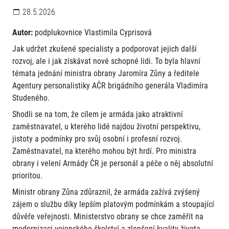
28.5.2026
Autor:
podplukovnice Vlastimila Cyprisová
Jak udržet zkušené specialisty a podporovat jejich další
rozvoj, ale i jak získávat nové schopné lidi. To byla hlavní
témata jednání ministra obrany Jaromíra Zůny a ředitele
Agentury personalistiky AČR brigádního generála Vladimíra
Studeného.
Shodli se na tom, že cílem je armáda jako atraktivní
zaměstnavatel, u kterého lidé najdou životní perspektivu,
jistoty a podmínky pro svůj osobní i profesní rozvoj.
Zaměstnavatel, na kterého mohou být hrdí. Pro ministra
obrany i velení Armády ČR je personál a péče o něj absolutní
prioritou.
Ministr obrany Zůna zdůraznil, že armáda zažívá zvýšený
zájem o službu díky lepším platovým podmínkám a stoupající
důvěře veřejnosti. Ministerstvo obrany se chce zaměřit na
modernizaci vojenského školství a zlepšení kvality života