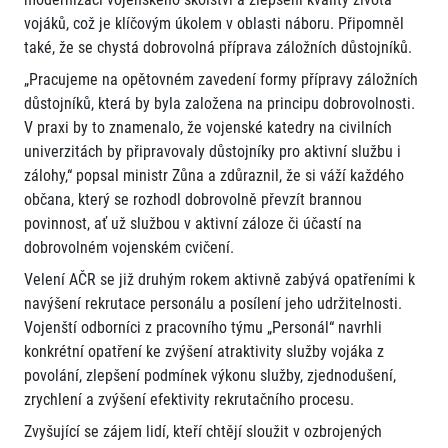
vojáků, což je klíčovým úkolem v oblasti náboru. Připomněl
také, že se chystá dobrovolná příprava záložních důstojníků.
„Pracujeme na opětovném zavedení formy přípravy záložních
důstojníků, která by byla založena na principu dobrovolnosti.
V praxi by to znamenalo, že vojenské katedry na civilních
univerzitách by připravovaly důstojníky pro aktivní službu i
zálohy,“ popsal ministr Zůna a zdůraznil, že si váží každého
občana, který se rozhodl dobrovolně převzít brannou
povinnost, ať už službou v aktivní záloze či účastí na
dobrovolném vojenském cvičení.
Velení AČR se již druhým rokem aktivně zabývá opatřeními k
navýšení rekrutace personálu a posílení jeho udržitelnosti.
Vojenští odborníci z pracovního týmu „Personál“ navrhli
konkrétní opatření ke zvýšení atraktivity služby vojáka z
povolání, zlepšení podmínek výkonu služby, zjednodušení,
zrychlení a zvýšení efektivity rekrutačního procesu.
Zvyšující se zájem lidí, kteří chtějí sloužit v ozbrojených