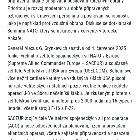
připravena nadále přispívat k posilování kolektivní obrany.
Prioritou je rozvoj moderních a dobře připravených
ozbrojených sil, navýšení personálu a posilování schopností,
jako je například protivzdušná obrana. Diskuse se dotkla také
Summitu NATO, který se uskuteční v červenci v turecké
Ankaře.
Generál Alexus G. Grynkewich zastává od 4. července 2025
funkci vrchního velitele spojeneckých sil NATO v Evropě
(Supreme Allied Commander Europe – SACEUR) a současně
velitele Velitelství sil USA pro Evropu (USEUCOM). Během své
více než třicetileté kariéry ve vzdušných silách USA působil
na řadě velitelských i štábních pozic, včetně funkce ředitele
operací J-3 ve Sboru náčelníků štábů. Je zkušeným pilotem s
velitelskou kvalifikací a nalétal přes 2 300 hodin na 16 typech
letadel, včetně strojů F-16 a F-22.
SACEUR stojí v čele Velitelství spojeneckých sil pro operace
(ACO) a nese odpovědnost za plánování, řízení a provádění
aliančních operací, včetně zajištění připravenosti a nasazení