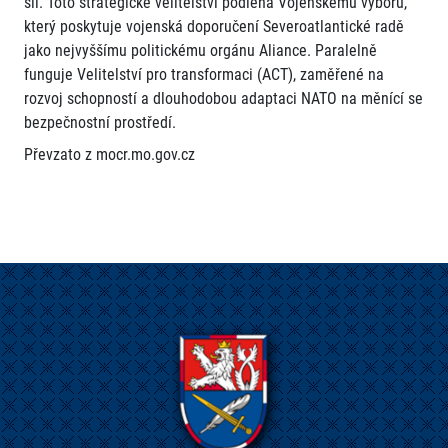
sil. Toto strategické velitelství podléhá Vojenskému výboru,
který poskytuje vojenská doporučení Severoatlantické radě
jako nejvyššímu politickému orgánu Aliance. Paralelně
funguje Velitelství pro transformaci (ACT), zaměřené na
rozvoj schopností a dlouhodobou adaptaci NATO na měnící se
bezpečnostní prostředí.
Převzato z mocr.mo.gov.cz