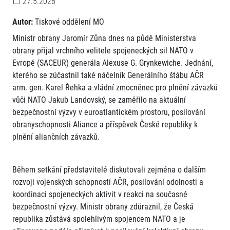
27.5.2026
Autor:
Tiskové oddělení MO
Ministr obrany Jaromír Zůna dnes na půdě Ministerstva
obrany přijal vrchního velitele spojeneckých sil NATO v
Evropě (SACEUR) generála Alexuse G. Grynkewiche. Jednání,
kterého se zúčastnil také náčelník Generálního štábu AČR
arm. gen. Karel Řehka a vládní zmocněnec pro plnění závazků
vůči NATO Jakub Landovský, se zaměřilo na aktuální
bezpečnostní výzvy v euroatlantickém prostoru, posilování
obranyschopnosti Aliance a příspěvek České republiky k
plnění aliančních závazků.
Během setkání představitelé diskutovali zejména o dalším
rozvoji vojenských schopností AČR, posilování odolnosti a
koordinaci spojeneckých aktivit v reakci na současné
bezpečnostní výzvy. Ministr obrany zdůraznil, že Česká
republika zůstává spolehlivým spojencem NATO a je