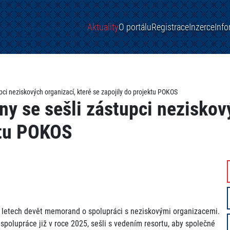
Aktuality
O portálu
Registrace
Inzerce
Inf
pci neziskových organizací, které se zapojily do projektu POKOS
ny se sešli zástupci neziskov
ktu POKOS
h letech devět memorand o spolupráci s neziskovými organizacemi.
 spolupráce již v roce 2025, sešli s vedením resortu, aby společné