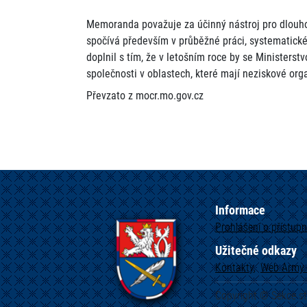
Memoranda považuje za účinný nástroj pro dlouho
spočívá především v průběžné práci, systematické
doplnil s tím, že v letošním roce by se Ministers
společnosti v oblastech, které mají neziskové org
Převzato z mocr.mo.gov.cz
Informace
Prohlášení o přístupn
Užitečné odkazy
Kontakty
Web
Army.
Copyright © Sekce s