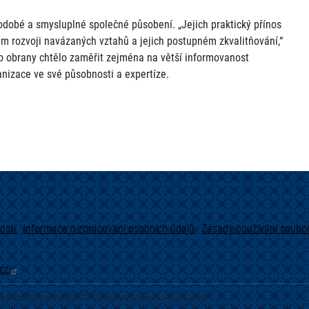
dobé a smysluplné společné působení. „Jejich praktický přínos
m rozvoji navázaných vztahů a jejich postupném zkvalitňování,“
tvo obrany chtělo zaměřit zejména na větší informovanost
anizace ve své působnosti a expertíze.
osti
Informace o zpracování osobních údajů
Zásady používání soubor
cz
tátního tajemníka MO. Všechna práva vyhrazena.