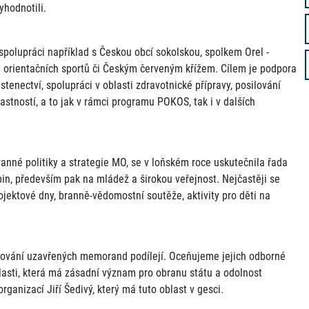
yhodnotili.
lupráci například s Českou obcí sokolskou, spolkem Orel -
 orientačních sportů či Českým červeným křížem. Cílem je podpora
stenectví, spolupráci v oblasti zdravotnické přípravy, posilování
astností, a to jak v rámci programu POKOS, tak i v dalších
ranné politiky a strategie MO, se v loňském roce uskutečnila řada
in, především pak na mládež a širokou veřejnost. Nejčastěji se
rojektové dny, branně-vědomostní soutěže, aktivity pro děti na
lňování uzavřených memorand podílejí. Oceňujeme jejich odborné
asti, která má zásadní význam pro obranu státu a odolnost
ganizací Jiří Šedivý, který má tuto oblast v gesci.