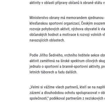
aktivity v oblasti přípravy občanů k obraně státu v
Ministerstvo obrany má memorandem sjednanou spo
křesťanskou sportovní organizací, Českým svazem
rozvoje pohybových aktivit, výchova obyvatel k vla
občanských hodnot a motivace k rozvoji volních vl
navazujících oblastech.
Podle Jiřího Šedivého, vrchního ředitele sekce ob
aktivit zaměřená na široké spektrum cílových skup
jednalo o sportovní a branně-sportovní aktivity, p
letních táborech a řadu dalších.
„Velmi si vážíme všech partnerů, kteří se na nap
zázemí a dlouhodobou ochotu spolupracovat v obl
společnosti,“ poděkoval partnerům z neziskových or