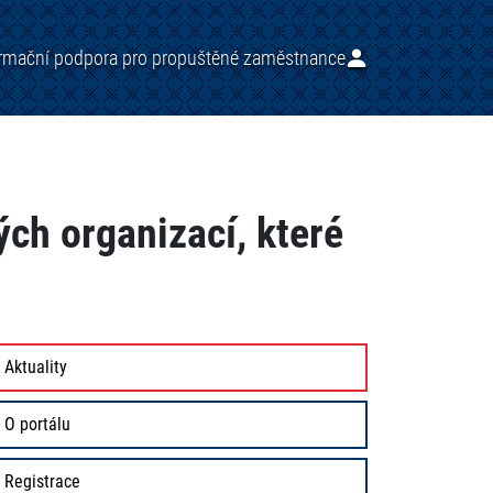
ormační podpora pro propuštěné zaměstnance
ých organizací, které
Aktuality
O portálu
Registrace