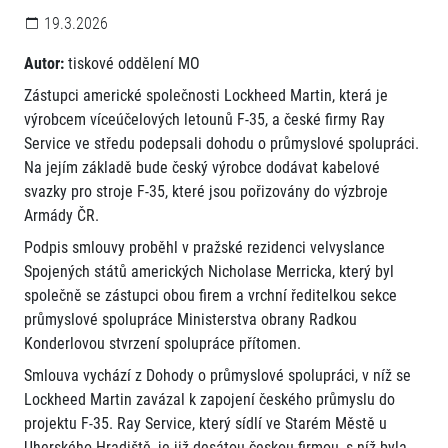
19.3.2026
Autor:
tiskové oddělení MO
Zástupci americké společnosti Lockheed Martin, která je
výrobcem víceúčelových letounů F-35, a české firmy Ray
Service ve středu podepsali dohodu o průmyslové spolupráci.
Na jejím základě bude český výrobce dodávat kabelové
svazky pro stroje F-35, které jsou pořizovány do výzbroje
Armády ČR.
Podpis smlouvy proběhl v pražské rezidenci velvyslance
Spojených států amerických Nicholase Merricka, který byl
společně se zástupci obou firem a vrchní ředitelkou sekce
průmyslové spolupráce Ministerstva obrany Radkou
Konderlovou stvrzení spolupráce přítomen.
Smlouva vychází z Dohody o průmyslové spolupráci, v níž se
Lockheed Martin zavázal k zapojení českého průmyslu do
projektu F-35. Ray Service, který sídlí ve Starém Městě u
Uherského Hradiště, je již desátou českou firmou, s níž byla