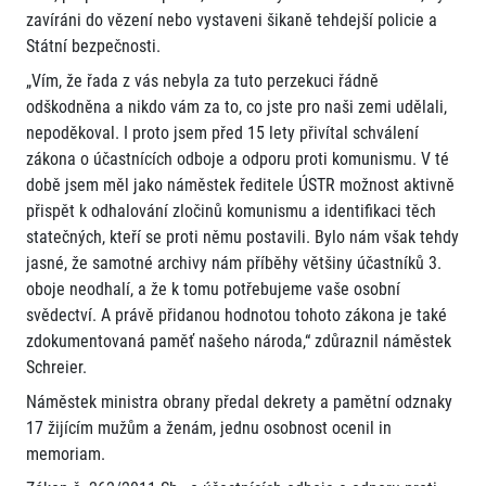
zavíráni do vězení nebo vystaveni šikaně tehdejší policie a
Státní bezpečnosti.
„Vím, že řada z vás nebyla za tuto perzekuci řádně
odškodněna a nikdo vám za to, co jste pro naši zemi udělali,
nepoděkoval. I proto jsem před 15 lety přivítal schválení
zákona o účastnících odboje a odporu proti komunismu. V té
době jsem měl jako náměstek ředitele ÚSTR možnost aktivně
přispět k odhalování zločinů komunismu a identifikaci těch
statečných, kteří se proti němu postavili. Bylo nám však tehdy
jasné, že samotné archivy nám příběhy většiny účastníků 3.
oboje neodhalí, a že k tomu potřebujeme vaše osobní
svědectví. A právě přidanou hodnotou tohoto zákona je také
zdokumentovaná paměť našeho národa,“ zdůraznil náměstek
Schreier.
Náměstek ministra obrany předal dekrety a pamětní odznaky
17 žijícím mužům a ženám, jednu osobnost ocenil in
memoriam.