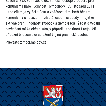
Zákon č. 262/2011 Sb., o účastnících odboje a odporu proti
komunismu nabyl účinnosti symbolicky 17. listopadu 2011.
Jeho cílem je vyjádřit úctu a vděčnost těm, kteří během
komunismu s nasazením životů, osobní svobody i majetku
aktivně bránili hodnoty svobody a demokracie. Žádat o vydání
osvědčení může občan sám, v případě jeho úmrtí i nejbližší
příbuzní či občanské sdružení či jiná právnická osoba.
Převzato z mocr.mo.gov.cz