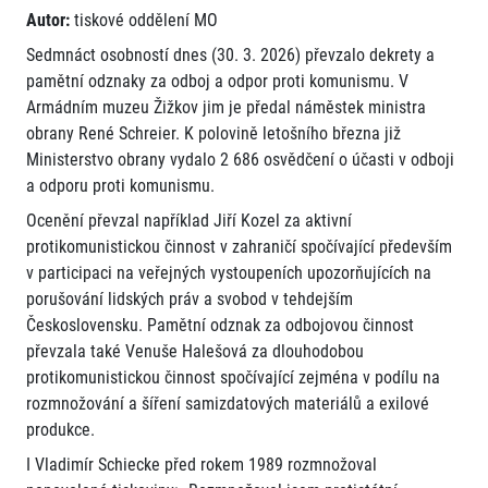
Autor:
tiskové oddělení MO
Sedmnáct osobností dnes (30. 3. 2026) převzalo dekrety a
pamětní odznaky za odboj a odpor proti komunismu. V
Armádním muzeu Žižkov jim je předal náměstek ministra
obrany René Schreier. K polovině letošního března již
Ministerstvo obrany vydalo 2 686 osvědčení o účasti v odboji
a odporu proti komunismu.
Ocenění převzal například Jiří Kozel za aktivní
protikomunistickou činnost v zahraničí spočívající především
v participaci na veřejných vystoupeních upozorňujících na
porušování lidských práv a svobod v tehdejším
Československu. Pamětní odznak za odbojovou činnost
převzala také Venuše Halešová za dlouhodobou
protikomunistickou činnost spočívající zejména v podílu na
rozmnožování a šíření samizdatových materiálů a exilové
produkce.
I Vladimír Schiecke před rokem 1989 rozmnožoval