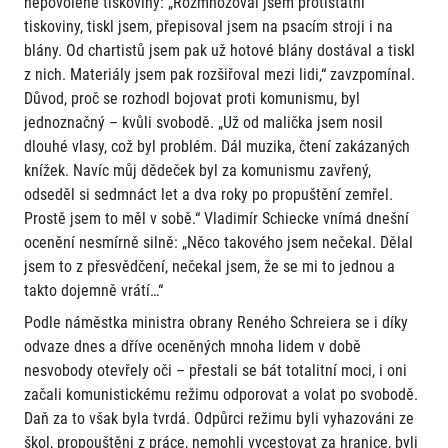
nepovolené tiskoviny: „Rozmnožoval jsem protistátní
tiskoviny, tiskl jsem, přepisoval jsem na psacím stroji i na
blány. Od chartistů jsem pak už hotové blány dostával a tiskl
z nich. Materiály jsem pak rozšiřoval mezi lidi,“ zavzpomínal.
Důvod, proč se rozhodl bojovat proti komunismu, byl
jednoznačný – kvůli svobodě. „Už od malička jsem nosil
dlouhé vlasy, což byl problém. Dál muzika, čtení zakázaných
knížek. Navíc můj dědeček byl za komunismu zavřený,
odseděl si sedmnáct let a dva roky po propuštění zemřel.
Prostě jsem to měl v sobě.“ Vladimír Schiecke vnímá dnešní
ocenění nesmírně silně: „Něco takového jsem nečekal. Dělal
jsem to z přesvědčení, nečekal jsem, že se mi to jednou a
takto dojemně vrátí…“
Podle náměstka ministra obrany Reného Schreiera se i díky
odvaze dnes a dříve oceněných mnoha lidem v době
nesvobody otevřely oči – přestali se bát totalitní moci, i oni
začali komunistickému režimu odporovat a volat po svobodě.
Daň za to však byla tvrdá. Odpůrci režimu byli vyhazováni ze
škol, propouštěni z práce, nemohli vycestovat za hranice, byli