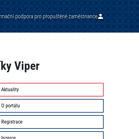
ormační podpora pro propuštěné zaměstnance
íky Viper
Aktuality
O portálu
Registrace
Inzerce