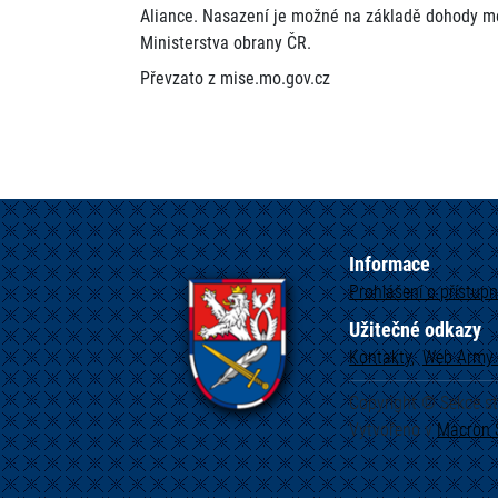
Aliance. Nasazení je možné na základě dohody m
Ministerstva obrany ČR.
Převzato z mise.mo.gov.cz
Informace
Prohlášení o přístupn
Užitečné odkazy
Kontakty
Web
Army.
Copyright © Sekce s
Vytvořeno v
Macron