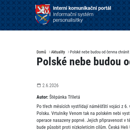
Domů
Aktuality
Polské nebe budou od června chránit 
Polské nebe budou od
2.6.2026
Autor:
Štěpánka Tříletá
Po třech měsících vystřídají náměšťští vojáci z 6.
Polsku. Vrtulníky Venom tak na polském nebi vystř
operace nasazeny poprvé. Jejich připravenost v t
bude působit proti nízkoletícím cílům. Česká Heli 