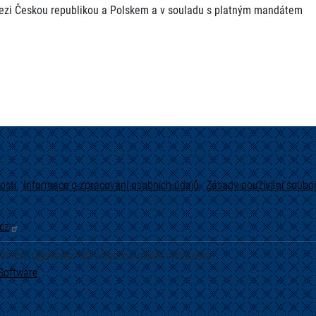
ezi Českou republikou a Polskem a v souladu s platným mandátem
osti
Informace o zpracování osobních údajů
Zásady používání soubor
cz
tátního tajemníka MO. Všechna práva vyhrazena.
Software
.