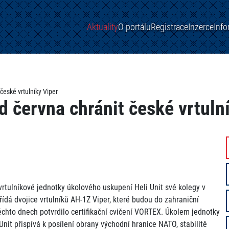
Aktuality
O portálu
Registrace
Inzerce
Inf
české vrtulníky Viper
 června chránit české vrtuln
 vrtulníkové jednotky úkolového uskupení Heli Unit své kolegy v
ídá dvojice vrtulníků AH-1Z Viper, které budou do zahraniční
ěchto dnech potvrdilo certifikační cvičení VORTEX. Úkolem jednotky
Unit přispívá k posílení obrany východní hranice NATO, stabilitě