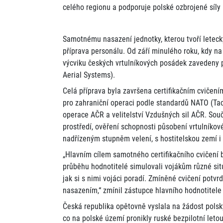
celého regionu a podporuje polské ozbrojené síly
Samotnému nasazení jednotky, kterou tvoří leteck
příprava personálu. Od září minulého roku, kdy na
výcviku českých vrtulníkových posádek zavedeny 
Aerial Systems).
Celá příprava byla završena certifikačním cviče
pro zahraniční operaci podle standardů NATO (Tact
operace AČR a velitelství Vzdušných sil AČR. Sou
prostředí, ověření schopnosti působení vrtulníko
nadřízeným stupněm velení, s hostitelskou zemí i 
„Hlavním cílem samotného certifikačního cvičení by
průběhu hodnotitelé simulovali vojákům různé sit
jak si s nimi vojáci poradí. Zmíněné cvičení potvr
nasazením,“ zmínil zástupce hlavního hodnotitele 
Česká republika opětovně vyslala na žádost polský
co na polské území pronikly ruské bezpilotní leto