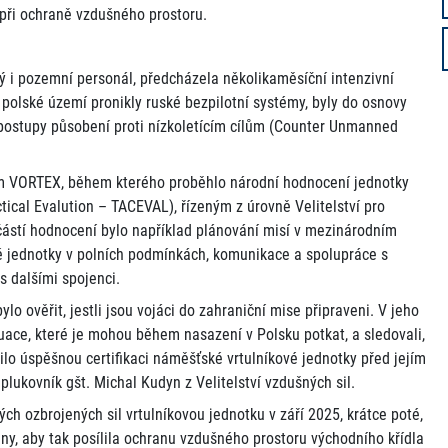
 při ochraně vzdušného prostoru.
ý i pozemní personál, předcházela několikaměsíční intenzivní
 polské území pronikly ruské bezpilotní systémy, byly do osnovy
postupy působení proti nízkoletícím cílům (Counter Unmanned
ním VORTEX, během kterého proběhlo národní hodnocení jednotky
ical Evalution – TACEVAL), řízeným z úrovně Velitelství pro
částí hodnocení bylo například plánování misí v mezinárodním
vé jednotky v polních podmínkách, komunikace a spolupráce s
s dalšími spojenci.
lo ověřit, jestli jsou vojáci do zahraniční mise připraveni. V jeho
uace, které je mohou během nasazení v Polsku potkat, a sledovali,
dilo úspěšnou certifikaci náměšťské vrtulníkové jednotky před jejím
plukovník gšt. Michal Kudyn z Velitelství vzdušných sil.
ch ozbrojených sil vrtulníkovou jednotku v září 2025, krátce poté,
uny, aby tak posílila ochranu vzdušného prostoru východního křídla