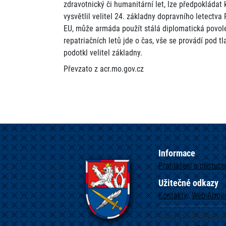
zdravotnický či humanitární let, lze předpokládat
vysvětlil velitel 24. základny dopravního letectva
EU, může armáda použít stálá diplomatická povolen
repatriačních letů jde o čas, vše se provádí pod t
podotkl velitel základny.
Převzato z acr.mo.gov.cz
Informace
Prohlášení o přístupn
Užitečné odkazy
Kontakty
Web
Army.
Copyright © Sekce s