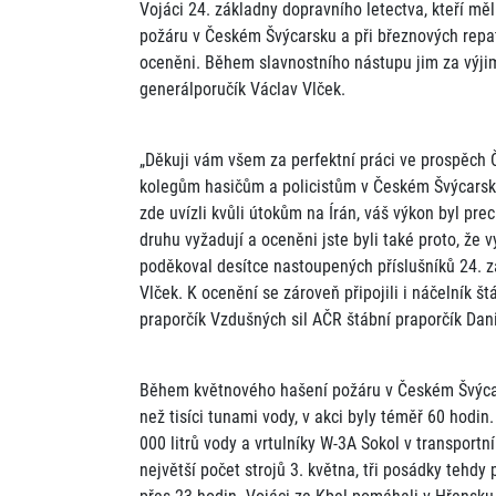
Vojáci 24. základny dopravního letectva, kteří mě
požáru v Českém Švýcarsku a při březnových repatr
oceněni. Během slavnostního nástupu jim za výjim
generálporučík Václav Vlček.
„Děkuji vám všem za perfektní práci ve prospěch 
kolegům hasičům a policistům v Českém Švýcarsku, 
zde uvízli kvůli útokům na Írán, váš výkon byl pre
druhu vyžadují a oceněni jste byli také proto, že 
poděkoval desítce nastoupených příslušníků 24. z
Vlček. K ocenění se zároveň připojili i náčelník št
praporčík Vzdušných sil AČR štábní praporčík Dan
Během květnového hašení požáru v Českém Švýcar
než tisíci tunami vody, v akci byly téměř 60 hodi
000 litrů vody a vrtulníky W-3A Sokol v transportn
největší počet strojů 3. května, tři posádky tehdy