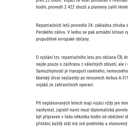
přes 23 hodin. Vojáci ze Kbel pomáhali v Hřensku
hodin, provedli 2 422 shozů a plameny zalili téměř
Repatriačních letů provedla 24. základna zhruba d
Perského zálivu. V lednu se pak armádní letoun v
propuštěné evropské občany.
O vyslání tzv. repatriačního letu pro občana ČR, 
nejde pouze o záchranu z válečných oblastí, ale 
Samozřejmostí je transport raněného, nemocného n
kbelský útvar nejčastěji po letounech Airbus A-31
vojáků ze zahraničních operací.
Při neplánovaných letech mají vojáci vždy jen m
nachystat, zajistit navíc musí diplomatická povol
být připraven v řádu několika hodin od obdržení ú
přistání, každý stát má své podmínky a stanovený 