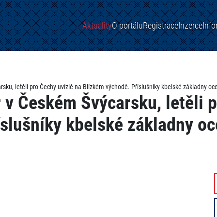
Aktuality
O portálu
Registrace
Inzerce
Inf
ku, letěli pro Čechy uvízlé na Blízkém východě. Příslušníky kbelské základny oce
 v Českém Švýcarsku, letěli p
slušníky kbelské základny oc