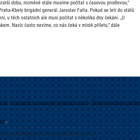
 kratší dobu, nicméně stále musíme počítat s časovou prodlevou,“
 Praha-Kbely brigádní generál Jaroslav Falta. Pokud se letí do států
í, u těch ostatních ale musí počítat s několika dny čekání. „U
lakem. Navíc často nevíme, co nás čeká v místě příletu,“ dále
osti
Informace o zpracování osobních údajů
Zásady používání soubor
cz
tátního tajemníka MO. Všechna práva vyhrazena.