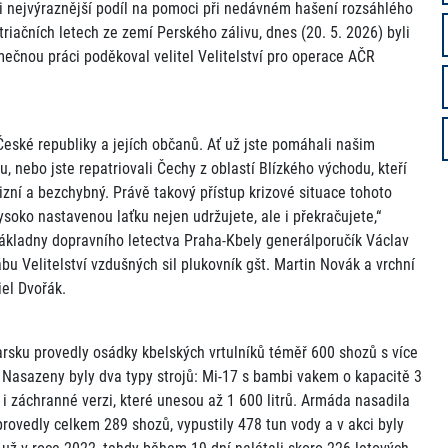
li nejvýraznější podíl na pomoci při nedávném hašení rozsáhlého
iačních letech ze zemí Perského zálivu, dnes (20. 5. 2026) byli
ečnou práci poděkoval velitel Velitelství pro operace AČR
České republiky a jejích občanů. Ať už jste pomáhali našim
nebo jste repatriovali Čechy z oblastí Blízkého východu, kteří
cizní a bezchybný. Právě takový přístup krizové situace tohoto
vysoko nastavenou laťku nejen udržujete, ale i překračujete,“
ákladny dopravního letectva Praha-Kbely generálporučík Václav
ábu Velitelství vzdušných sil plukovník gšt. Martin Novák a vrchní
iel Dvořák.
sku provedly osádky kbelských vrtulníků téměř 600 shozů s více
n. Nasazeny byly dva typy strojů: Mi-17 s bambi vakem o kapacitě 3
í i záchranné verzi, které unesou až 1 600 litrů. Armáda nasadila
 provedly celkem 289 shozů, vypustily 478 tun vody a v akci byly