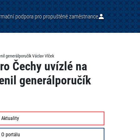
ormační podpora pro propuštěné zaměstnance
nil generálporučík Václav Vlček
ro Čechy uvízlé na
enil generálporučík
Aktuality
O portálu