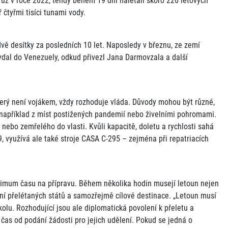
 už v roce 2022, tehdy během 19 dní nalétali skoro 226 letových
 čtyřmi tisíci tunami vody.
vě desítky za posledních 10 let. Naposledy v březnu, ze zemí
ydal do Venezuely, odkud přivezl Jana Darmovzala a další
který není vojákem, vždy rozhoduje vláda. Důvody mohou být různé,
i například z míst postižených pandemií nebo živelními pohromami.
ebo zemřelého do vlasti. Kvůli kapacitě, doletu a rychlosti sahá
9, využívá ale také stroje CASA C-295 – zejména při repatriacích
inimum času na přípravu. Během několika hodin musejí letoun nejen
ení přelétaných států a samozřejmě cílové destinace. „Letoun musí
kolu. Rozhodující jsou ale diplomatická povolení k přeletu a
čas od podání žádosti pro jejich udělení. Pokud se jedná o