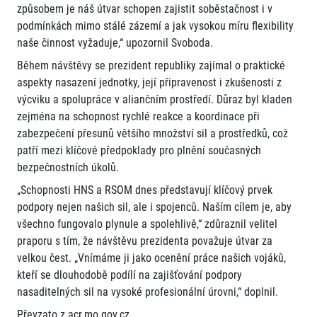
způsobem je náš útvar schopen zajistit soběstačnost i v
podmínkách mimo stálé zázemí a jak vysokou míru flexibility
naše činnost vyžaduje,“ upozornil Svoboda.
Během návštěvy se prezident republiky zajímal o praktické
aspekty nasazení jednotky, její připravenost i zkušenosti z
výcviku a spolupráce v aliančním prostředí. Důraz byl kladen
zejména na schopnost rychlé reakce a koordinace při
zabezpečení přesunů většího množství sil a prostředků, což
patří mezi klíčové předpoklady pro plnění současných
bezpečnostních úkolů.
„Schopnosti HNS a RSOM dnes představují klíčový prvek
podpory nejen našich sil, ale i spojenců. Naším cílem je, aby
všechno fungovalo plynule a spolehlivě,“ zdůraznil velitel
praporu s tím, že návštěvu prezidenta považuje útvar za
velkou čest. „Vnímáme ji jako ocenění práce našich vojáků,
kteří se dlouhodobě podílí na zajišťování podpory
nasaditelných sil na vysoké profesionální úrovni,“ doplnil.
Převzato z acr.mo.gov.cz