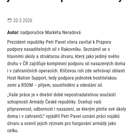
20.3.2026
Autor:
nadporučice Markéta Neradová
Prezident republiky Petr Pavel včera zavítal k Praporu
podpory nasaditelných sil v Rakovníku. Seznámil se s
hlavními úkoly a strukturou útvaru, který jako jediný svého
druhu v ČR zajišťuje komplexní podporu sil nasazených doma
i v zahraničních operacích. Klíčovou roli zde sehrávají oblasti
Host Nation Support, tedy podpora jednotek hostitelskou
zemí a RSOM – příjem, soustředění a odeslání sil.
„Vaše práce je v dnešní době nepostradatelnou součástí
schopností Armády České republiky. Oceňuji vaši
připravenost, odbornost i nasazení, se kterým plníte své úkoly
doma i v zahraničí,“ vyjádřil Petr Pavel uznání práci vojáků
útvaru a ocenil jejich význam pro fungování armády jako
celku.