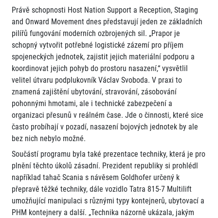
Právě schopnosti Host Nation Support a Reception, Staging
and Onward Movement dnes představují jeden ze základních
pilířů fungování moderních ozbrojených sil. „Prapor je
schopný vytvořit potřebné logistické zázemí pro příjem
spojeneckých jednotek, zajistit jejich materiální podporu a
koordinovat jejich pohyb do prostoru nasazení,“ vysvětlil
velitel útvaru podplukovník Václav Svoboda. V praxi to
znamená zajištění ubytování, stravování, zásobování
pohonnými hmotami, ale i technické zabezpečení a
organizaci přesunů v reálném čase. Jde o činnosti, které sice
často probíhají v pozadí, nasazení bojových jednotek by ale
bez nich nebylo možné.
Součástí programu byla také prezentace techniky, která je pro
plnění těchto úkolů zásadní. Prezident republiky si prohlédl
například tahač Scania s návěsem Goldhofer určený k
přepravě těžké techniky, dále vozidlo Tatra 815-7 Multilift
umožňující manipulaci s různými typy kontejnerů, ubytovací a
PHM kontejnery a další. „Technika názorně ukázala, jakým