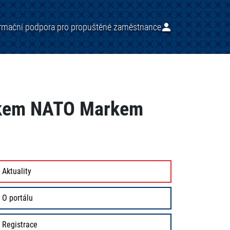
ormační podpora pro propuštěné zaměstnance
níkem NATO Markem
Aktuality
O portálu
Registrace