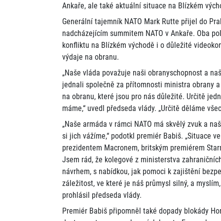
Ankaře, ale také aktuální situace na Blízkém vých
Generální tajemník NATO Mark Rutte přijel do Pra
nadcházejícím summitem NATO v Ankaře. Oba polit
konfliktu na Blízkém východě i o důležité videoko
výdaje na obranu.
„Naše vláda považuje naši obranyschopnost a naše
jednali společně za přítomnosti ministra obrany a
na obranu, které jsou pro nás důležité. Určitě jed
máme,“ uvedl předseda vlády. „Určitě děláme všec
„Naše armáda v rámci NATO má skvělý zvuk a naši 
si jich vážíme,“ podotkl premiér Babiš. „Situace 
prezidentem Macronem, britským premiérem Starme
Jsem rád, že kolegové z ministerstva zahraničních
návrhem, s nabídkou, jak pomoci k zajištění bezpe
záležitost, ve které je náš průmysl silný, a myslí
prohlásil předseda vlády.
Premiér Babiš připomněl také dopady blokády Ho