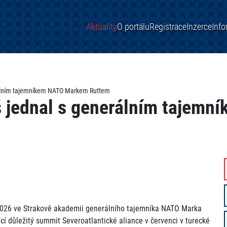
Aktuality
O portálu
Registrace
Inzerce
Inf
rálním tajemníkem NATO Markem Ruttem
š jednal s generálním tajem
a 2026 ve Strakově akademii generálního tajemníka NATO Marka
í důležitý summit Severoatlantické aliance v červenci v turecké