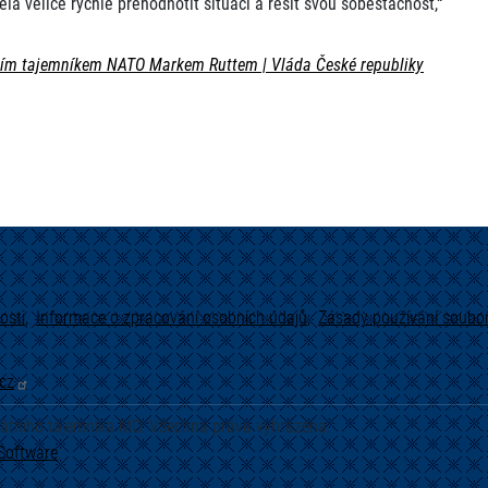
 velice rychle přehodnotit situaci a řešit svou soběstačnost,“
lním tajemníkem NATO Markem Ruttem | Vláda České republiky
osti
Informace o zpracování osobních údajů
Zásady používání soubor
cz
tátního tajemníka MO. Všechna práva vyhrazena.
Software
.