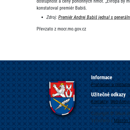
dostupnost a ceny pohonných hmot. „Evropa by měla
konstatoval premiér Babiš.
Zdroj:
Premiér Andrej Babiš jednal s generá
Převzato z mocr.mo.gov.cz
Informace
Prohlášení o přístupn
Užitečné odkazy
Kontakty
Web
Army.
Copyright © Sekce s
Vytvořeno v
Macron