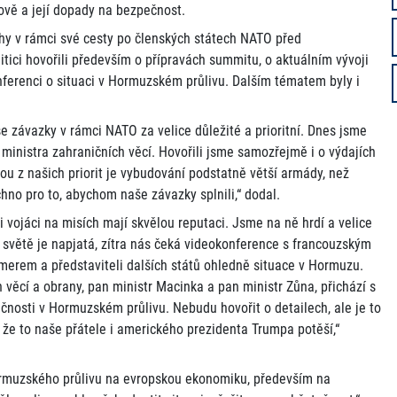
ově a její dopady na bezpečnost.
hy v rámci své cesty po členských státech NATO před
ici hovořili především o přípravách summitu, o aktuálním vývoji
nferenci o situaci v Hormuzském průlivu. Dalším tématem byly i
 závazky v rámci NATO za velice důležité a prioritní. Dnes jsme
 ministra zahraničních věcí. Hovořili jsme samozřejmě i o výdajích
nou z našich priorit je vybudování podstatně větší armády, než
hno pro to, abychom naše závazky splnili,“ dodal.
vojáci na misích mají skvělou reputaci. Jsme na ně hrdí a velice
ve světě je napjatá, zítra nás čeká videokonference s francouzským
rem a představiteli dalších států ohledně situace v Hormuzu.
 věcí a obrany, pan ministr Macinka a pan ministr Zůna, přichází s
čnosti v Hormuzském průlivu. Nebudu hovořit o detailech, ale je to
m, že to naše přátele i amerického prezidenta Trumpa potěší,“
rmuzského průlivu na evropskou ekonomiku, především na