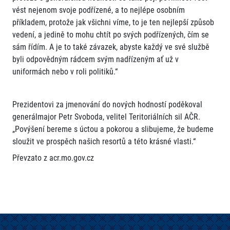
vést nejenom svoje podřízené, a to nejlépe osobním
příkladem, protože jak všichni víme, to je ten nejlepší způsob
vedení, a jedině to mohu chtít po svých podřízených, čím se
sám řídím. A je to také závazek, abyste každý ve své službě
byli odpovědným rádcem svým nadřízeným ať už v
uniformách nebo v roli politiků.“
Prezidentovi za jmenování do nových hodností poděkoval
generálmajor Petr Svoboda, velitel Teritoriálních sil AČR.
„Povýšení bereme s úctou a pokorou a slibujeme, že budeme
sloužit ve prospěch našich resortů a této krásné vlasti.“
Převzato z acr.mo.gov.cz