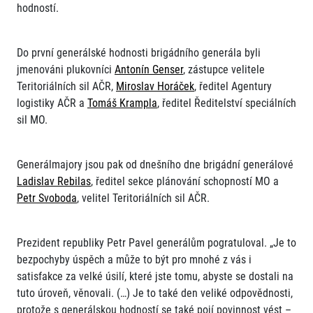
hodností.
Do první generálské hodnosti brigádního generála byli
jmenováni plukovníci
Antonín Genser
, zástupce velitele
Teritoriálních sil AČR,
Miroslav Horáček
, ředitel Agentury
logistiky AČR a
Tomáš Krampla
, ředitel Ředitelství speciálních
sil MO.
Generálmajory jsou pak od dnešního dne brigádní generálové
Ladislav Rebilas
, ředitel sekce plánování schopností MO a
Petr Svoboda
, velitel Teritoriálních sil AČR.
Prezident republiky Petr Pavel generálům pogratuloval. „Je to
bezpochyby úspěch a může to být pro mnohé z vás i
satisfakce za velké úsilí, které jste tomu, abyste se dostali na
tuto úroveň, věnovali. (…) Je to také den veliké odpovědnosti,
protože s generálskou hodností se také pojí povinnost vést –