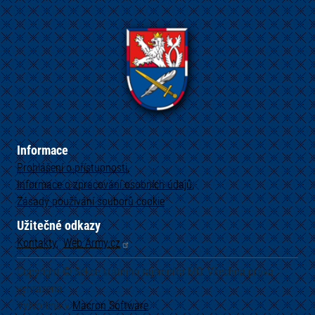
Informace
Prohlášení o přístupnosti
Informace o zpracování osobních údajů
Zásady používání souborů cookie
Užitečné odkazy
Kontakty
Web
Army.cz
Copyright © Sekce státního tajemníka MO. Všechna práva
vyhrazena.
Vytvořeno v
Macron
Software
.