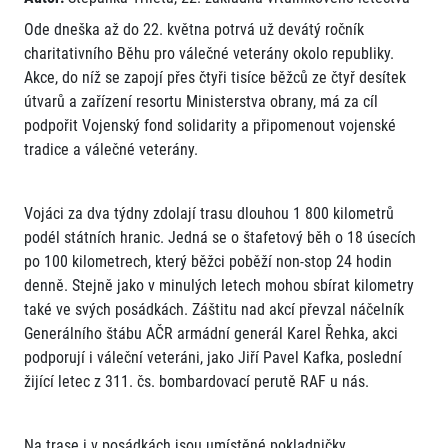
Ode dneška až do 22. května potrvá už devátý ročník
charitativního Běhu pro válečné veterány okolo republiky.
Akce, do níž se zapojí přes čtyři tisíce běžců ze čtyř desítek
útvarů a zařízení resortu Ministerstva obrany, má za cíl
podpořit Vojenský fond solidarity a připomenout vojenské
tradice a válečné veterány.
Vojáci za dva týdny zdolají trasu dlouhou 1 800 kilometrů
podél státních hranic. Jedná se o štafetový běh o 18 úsecích
po 100 kilometrech, který běžci poběží non-stop 24 hodin
denně. Stejně jako v minulých letech mohou sbírat kilometry
také ve svých posádkách. Záštitu nad akcí převzal náčelník
Generálního štábu AČR armádní generál Karel Řehka, akci
podporují i váleční veteráni, jako Jiří Pavel Kafka, poslední
žijící letec z 311. čs. bombardovací perutě RAF u nás.
Na trase i v posádkách jsou umístěné pokladničky