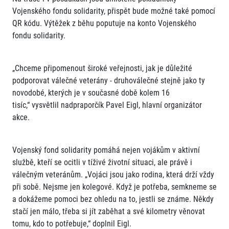
Vojenského fondu solidarity, přispět bude možné také pomocí
QR kódu. Výtěžek z běhu poputuje na konto Vojenského
fondu solidarity.
„Chceme připomenout široké veřejnosti, jak je důležité
podporovat válečné veterány - druhoválečné stejně jako ty
novodobé, kterých je v současné době kolem 16
tisíc,“ vysvětlil nadpraporčík Pavel Eigl, hlavní organizátor
akce.
Vojenský fond solidarity pomáhá nejen vojákům v aktivní
službě, kteří se ocitli v tíživé životní situaci, ale právě i
válečným veteránům. „Vojáci jsou jako rodina, která drží vždy
při sobě. Nejsme jen kolegové. Když je potřeba, semkneme se
a dokážeme pomoci bez ohledu na to, jestli se známe. Někdy
stačí jen málo, třeba si jít zaběhat a své kilometry věnovat
tomu, kdo to potřebuje,“ doplnil Eigl.