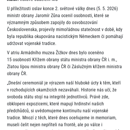
U příležitosti oslav konce 2. světové války dnes (5. 5. 2026)
ministr obrany Jaromír Zůna ocenil osobnosti, které se
významným způsobem zapojily do osvobozování
Československa, projevily mimořádnou statečnost v době, kdy
byla republika okupována nacistickým Německem či pomáhají
udržovat vojenské tradice.
V atriu Armádního muzea Žižkov dnes bylo oceněno
15 osobností Křížem obrany státu ministra obrany ČR i. m.,
Zlatou lípou ministra obrany ČR či Záslužným křížem ministra
obrany ČR.
„Dnešní ceremoniál je výrazem naší hluboké úcty k těm, kteří
v rozhodujících okamžicích nezaváhali. Historie nás učí, že
svoboda státu stojí na integritě jednotlivců. Právě zde,
obklopeni expozicemi, které mapují hrdinství našich
předchůdců, si uvědomujeme kontinuitu naší vojenské
tradice. Mnozí z těch, které dnes oceňujeme in memoriam,
museli čelit nejen nepříteli na frontě, ale po válce i