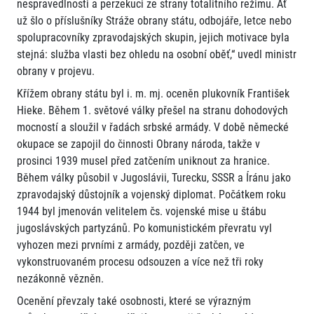
nespravedlnosti a perzekuci ze strany totalitního režimu. Ať
už šlo o příslušníky Stráže obrany státu, odbojáře, letce nebo
spolupracovníky zpravodajských skupin, jejich motivace byla
stejná: služba vlasti bez ohledu na osobní oběť,“ uvedl ministr
obrany v projevu.
Křížem obrany státu byl i. m. mj. oceněn plukovník František
Hieke. Během 1. světové války přešel na stranu dohodových
mocností a sloužil v řadách srbské armády. V době německé
okupace se zapojil do činnosti Obrany národa, takže v
prosinci 1939 musel před zatčením uniknout za hranice.
Během války působil v Jugoslávii, Turecku, SSSR a Íránu jako
zpravodajský důstojník a vojenský diplomat. Počátkem roku
1944 byl jmenován velitelem čs. vojenské mise u štábu
jugoslávských partyzánů. Po komunistickém převratu vyl
vyhozen mezi prvními z armády, později zatčen, ve
vykonstruovaném procesu odsouzen a více než tři roky
nezákonně vězněn.
Ocenění převzaly také osobnosti, které se výrazným