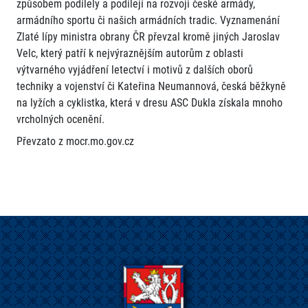
způsobem podílely a podílejí na rozvoji české armády,
armádního sportu či našich armádních tradic. Vyznamenání
Zlaté lípy ministra obrany ČR převzal kromě jiných Jaroslav
Velc, který patří k nejvýraznějším autorům z oblasti
výtvarného vyjádření letectví i motivů z dalších oborů
techniky a vojenství či Kateřina Neumannová, česká běžkyně
na lyžích a cyklistka, která v dresu ASC Dukla získala mnoho
vrcholných ocenění.
Převzato z mocr.mo.gov.cz