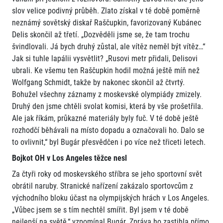
slov velice podivný průběh. Zlato získal v té době poměrně
neznámý sovětský diskař Raščupkin, favorizovaný Kubánec
Delis skončil až třetí. „Dozvěděli jsme se, že tam trochu
švindlovali. Já bych druhý zůstal, ale vítěz neměl být vítěz…“
Jak si tuhle lapálii vysvětlit? „Rusovi metr přidali, Delisovi
ubrali. Ke všemu ten Raščupkin hodil možná ještě míň než
Wolfgang Schmidt, takže by nakonec skončil až čtvrtý.
Bohužel všechny záznamy z moskevské olympiády zmizely.
Druhý den jsme chtěli svolat komisi, která by vše prošetřila.
Ale jak říkám, průkazné materiály byly fuč. V té době ještě
rozhodčí běhávali na místo dopadu a označovali ho. Dalo se
to ovlivnit,“ byl Bugár přesvědčen i po více než třiceti letech.
Bojkot OH v Los Angeles těžce nesl
Za čtyři roky od moskevského stříbra se jeho sportovní svět
obrátil naruby. Stranické nařízení zakázalo sportovcům z
východního bloku účast na olympijských hrách v Los Angeles.
„Vůbec jsem se s tím nechtěl smířit. Byl jsem v té době
nejlepší na světě,“ vzpomínal Bugár. Zpráva ho zastihla přímo