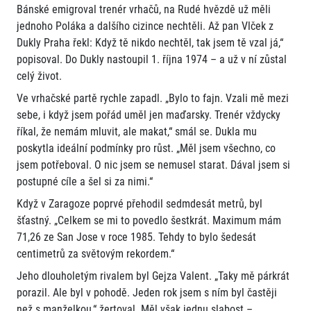
Bánské emigroval trenér vrhačů, na Rudé hvězdě už měli
jednoho Poláka a dalšího cizince nechtěli. Až pan Vlček z
Dukly Praha řekl: Když tě nikdo nechtěl, tak jsem tě vzal já,“
popisoval. Do Dukly nastoupil 1. října 1974 – a už v ní zůstal
celý život.
Ve vrhačské partě rychle zapadl. „Bylo to fajn. Vzali mě mezi
sebe, i když jsem pořád uměl jen maďarsky. Trenér vždycky
říkal, že nemám mluvit, ale makat,“ smál se. Dukla mu
poskytla ideální podmínky pro růst. „Měl jsem všechno, co
jsem potřeboval. O nic jsem se nemusel starat. Dával jsem si
postupné cíle a šel si za nimi.“
Když v Zaragoze poprvé přehodil sedmdesát metrů, byl
šťastný. „Celkem se mi to povedlo šestkrát. Maximum mám
71,26 ze San Jose v roce 1985. Tehdy to bylo šedesát
centimetrů za světovým rekordem.“
Jeho dlouholetým rivalem byl Gejza Valent. „Taky mě párkrát
porazil. Ale byl v pohodě. Jeden rok jsem s ním byl častěji
než s manželkou,“ žertoval. Měl však jednu slabost –