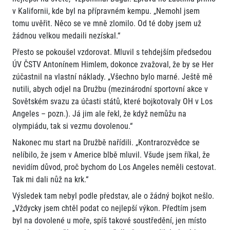
v Kalifornii, kde byl na přípravném kempu. „Nemohl jsem
tomu uvěřit. Něco se ve mně zlomilo. Od té doby jsem už
žádnou velkou medaili nezískal.“
Přesto se pokoušel vzdorovat. Mluvil s tehdejším předsedou
ÚV ČSTV Antonínem Himlem, dokonce zvažoval, že by se Her
zúčastnil na vlastní náklady. „Všechno bylo marné. Ještě mě
nutili, abych odjel na Družbu (mezinárodní sportovní akce v
Sovětském svazu za účasti států, které bojkotovaly OH v Los
Angeles – pozn.). Já jim ale řekl, že když nemůžu na
olympiádu, tak si vezmu dovolenou.“
Nakonec mu start na Družbě nařídili. „Kontrarozvědce se
nelíbilo, že jsem v Americe blbě mluvil. Všude jsem říkal, že
nevidím důvod, proč bychom do Los Angeles neměli cestovat.
Tak mi dali nůž na krk.“
Výsledek tam nebyl podle představ, ale o žádný bojkot nešlo.
„Vždycky jsem chtěl podat co nejlepší výkon. Předtím jsem
byl na dovolené u moře, spíš takové soustředění, jen místo