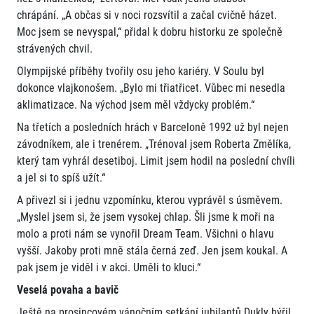
chrápání. „A občas si v noci rozsvítil a začal cvičně házet.
Moc jsem se nevyspal,“ přidal k dobru historku ze společně
strávených chvil.
Olympijské příběhy tvořily osu jeho kariéry. V Soulu byl
dokonce vlajkonošem. „Bylo mi třiatřicet. Vůbec mi nesedla
aklimatizace. Na východ jsem měl vždycky problém.“
Na třetích a posledních hrách v Barceloně 1992 už byl nejen
závodníkem, ale i trenérem. „Trénoval jsem Roberta Změlíka,
který tam vyhrál desetiboj. Limit jsem hodil na poslední chvíli
a jel si to spíš užít.“
A přivezl si i jednu vzpomínku, kterou vyprávěl s úsměvem.
„Myslel jsem si, že jsem vysokej chlap. Šli jsme k moři na
molo a proti nám se vynořil Dream Team. Všichni o hlavu
vyšší. Jakoby proti mně stála černá zeď. Jen jsem koukal. A
pak jsem je viděl i v akci. Uměli to kluci.“
Veselá povaha a bavič
Ještě na prosincovém vánočním setkání jubilantů Dukly hýřil