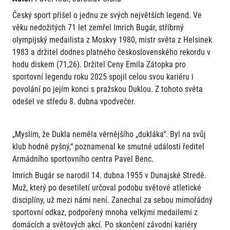
Český sport přišel o jednu ze svých největších legend. Ve
věku nedožitých 71 let zemřel Imrich Bugár, stříbrný
olympijský medailista z Moskvy 1980, mistr světa z Helsinek
1983 a držitel dodnes platného československého rekordu v
hodu diskem (71,26). Držitel Ceny Emila Zátopka pro
sportovní legendu roku 2025 spojil celou svou kariéru i
povolání po jejím konci s pražskou Duklou. Z tohoto světa
odešel ve středu 8. dubna vpodvečer.
„Myslím, že Dukla neměla věrnějšího „dukláka“. Byl na svůj
klub hodně pyšný,“ poznamenal ke smutné události ředitel
Armádního sportovního centra Pavel Benc.
Imrich Bugár se narodil 14. dubna 1955 v Dunajské Stredě.
Muž, který po desetiletí určoval podobu světové atletické
disciplíny, už mezi námi není. Zanechal za sebou mimořádný
sportovní odkaz, podpořený mnoha velkými medailemi z
domácích a světových akcí. Po skončení závodní kariéry