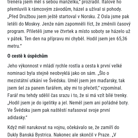
trenéra jsem měl s sebou manželku,“ prozradil. Italové ho
přemluvili k rámcovým závodům, házel a užíval si pohody.
„Před Družbou jsem ještě startoval v Norsku. Z Osla jsme pak
letěli do Moskvy. Jenže nám zapomněli říct, že změnili časový
program. Přiletěli jsme ve čtvrtek a místo soboty se házelo už
v pátek. Ten den na přípravu mi chyběl. Hodil jsem jen 65,36
metru.“
O cestě k úspěchům
Jeho výkonnost v mládí rychle rostla a cesta k první velké
nominaci byla stejně neobvyklá jako on sám. „Šlo o
mezistátní utkání ve Švédsku. Uměl jsem jen maďarsky, tak
jsem šel za panem farářem, aby mi to přečetl,“ vzpomínal.
Farář mu tehdy sdělil čas srazu i to, že si má vzít bílé trenky.
„Hodil jsem je do igelitky a jel. Neměl jsem ani pořádné boty.
Ve Švédsku jsem pak naštěstí nafasoval svoje první
adidasky.“
Když měl narukovat na vojnu, očekávalo se, že zamíří do
Dukly Banská Bystrica. Nakonec ale skončil v Praze. „V