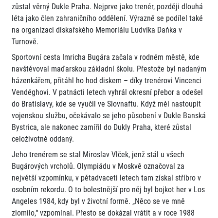
zůstal věrný Dukle Praha. Nejprve jako trenér, později dlouhá
léta jako člen zahraničního oddělení. Výrazně se podílel také
na organizaci diskařského Memoriálu Ludvíka Daňka v
Turnově.
Sportovní cesta Imricha Bugára začala v rodném městě, kde
navštěvoval maďarskou základní školu. Přestože byl nadaným
házenkářem, přitáhl ho hod diskem – díky trenérovi Vincenci
Vendéghovi. V patnácti letech vyhrál okresní přebor a odešel
do Bratislavy, kde se vyučil ve Slovnaftu. Když měl nastoupit
vojenskou službu, očekávalo se jeho působení v Dukle Banská
Bystrica, ale nakonec zamířil do Dukly Praha, které zůstal
celoživotně oddaný.
Jeho trenérem se stal Miroslav Vlček, jenž stál u všech
Bugárových vrcholů. Olympiádu v Moskvě označoval za
největší vzpomínku, v pětadvaceti letech tam získal stříbro v
osobním rekordu. O to bolestnější pro něj byl bojkot her v Los
Angeles 1984, kdy byl v životní formě. „Něco se ve mně
zlomilo,“ vzpomínal. Přesto se dokázal vrátit a v roce 1988