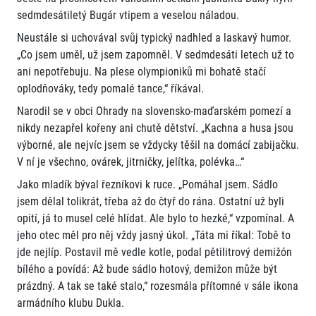
sedmdesátiletý Bugár vtipem a veselou náladou.
Neustále si uchovával svůj typický nadhled a laskavý humor.
„Co jsem uměl, už jsem zapomněl. V sedmdesáti letech už to
ani nepotřebuju. Na plese olympioniků mi bohatě stačí
oplodňováky, tedy pomalé tance,“ říkával.
Narodil se v obci Ohrady na slovensko‑maďarském pomezí a
nikdy nezapřel kořeny ani chutě dětství. „Kachna a husa jsou
výborné, ale nejvíc jsem se vždycky těšil na domácí zabijačku.
V ní je všechno, ovárek, jitrničky, jelítka, polévka…“
Jako mladík býval řezníkovi k ruce. „Pomáhal jsem. Sádlo
jsem dělal tolikrát, třeba až do čtyř do rána. Ostatní už byli
opití, já to musel celé hlídat. Ale bylo to hezké,“ vzpomínal. A
jeho otec měl pro něj vždy jasný úkol. „Táta mi říkal: Tobě to
jde nejlíp. Postavil mě vedle kotle, podal pětilitrový demižón
bílého a povídá: Až bude sádlo hotový, demižon může být
prázdný. A tak se také stalo,“ rozesmála přítomné v sále ikona
armádního klubu Dukla.