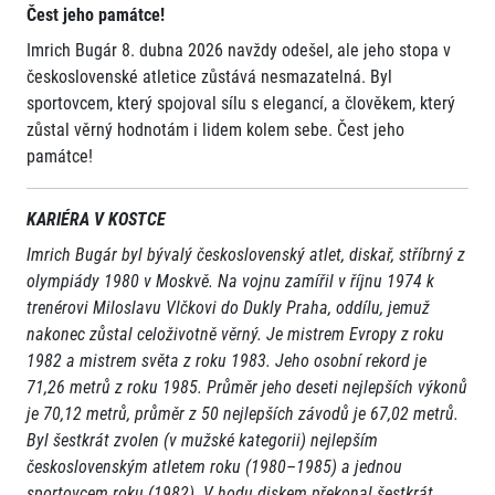
Čest jeho památce!
Imrich Bugár 8. dubna 2026 navždy odešel, ale jeho stopa v
československé atletice zůstává nesmazatelná. Byl
sportovcem, který spojoval sílu s elegancí, a člověkem, který
zůstal věrný hodnotám i lidem kolem sebe. Čest jeho
památce!
KARIÉRA V KOSTCE
Imrich Bugár byl bývalý československý atlet, diskař, stříbrný z
olympiády 1980 v Moskvě. Na vojnu zamířil v říjnu 1974 k
trenérovi Miloslavu Vlčkovi do Dukly Praha, oddílu, jemuž
nakonec zůstal celoživotně věrný. Je mistrem Evropy z roku
1982 a mistrem světa z roku 1983. Jeho osobní rekord je
71,26 metrů z roku 1985. Průměr jeho deseti nejlepších výkonů
je 70,12 metrů, průměr z 50 nejlepších závodů je 67,02 metrů.
Byl šestkrát zvolen (v mužské kategorii) nejlepším
československým atletem roku (1980–1985) a jednou
sportovcem roku (1982). V hodu diskem překonal šestkrát