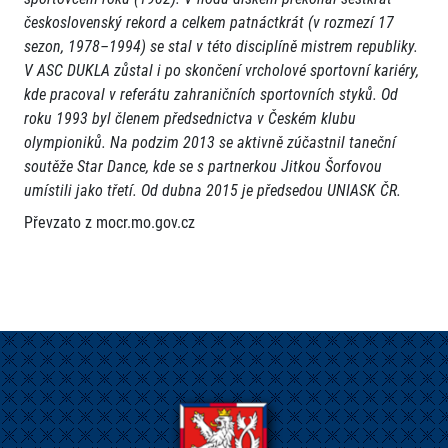
československý rekord a celkem patnáctkrát (v rozmezí 17
sezon, 1978–1994) se stal v této disciplíně mistrem republiky.
V ASC DUKLA zůstal i po skončení vrcholové sportovní kariéry,
kde pracoval v referátu zahraničních sportovních styků. Od
roku 1993 byl členem předsednictva v Českém klubu
olympioniků. Na podzim 2013 se aktivně zúčastnil taneční
soutěže Star Dance, kde se s partnerkou Jitkou Šorfovou
umístili jako třetí. Od dubna 2015 je předsedou UNIASK ČR.
Převzato z mocr.mo.gov.cz