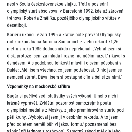
nesl v Soulu československou vlajku. Třetí a poslední
olympijský start absolvoval v Barceloně 1992, kde už zároveň
trénoval Roberta Změlíka, pozdějšího olympijského vítěze v
desetiboji.
Kariéru ukončil v září 1995 a krátce poté převzal Olympijský
řád z rukou Juana Antonia Samaranche. Jeho rekord 71,26
metru z roku 1985 dodnes nikdo nepřekonal. „Vybral jsem si
disk, protože jsem za mlada hrozně rád něčím házel,“ říkával s
úsměvem. A s podobnou lehkostí mluvil i o svém působení v
Dukle: „Měl jsem všechno, co jsem potřeboval. O nic jsem se
nemusel starat. Dával jsem si postupné cíle a šel si za nimi.“
Vzpomínky na moskevské stříbro
Bugár si pečlivě vedl statistiky svých výkonů. Uměl o nich i
krásně vyprávět. Zvláštní pozornost samozřejmě poutá
olympijská medaile z Moskvy, z jeho premiérového startu pod
pěti kruhy. „Vybojoval jsem ji v osobním rekordu. A to jsem
před odletem neměl bůh ví jakou formu,“ poznamenal bez
váhání při jednom z rozhovorů. Samotný závod měl dle jeho