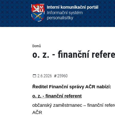
Domů
o. z. - finanční refer
25960
2.6.2026
Ředitel Finanční správy AČR nabízí:
o. z. - finanční referent
občanský zaměstrnanec – finanční refer
AČR