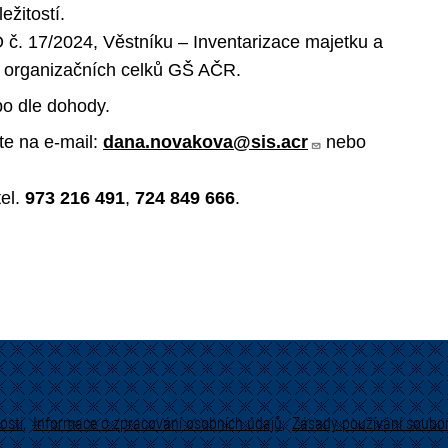
ežitostí.
O č. 17/2024, Věstníku – Inventarizace majetku a
 u organizačních celků GŠ AČR.
o dle dohody.
te na e-mail:
dana.novakova@sis.acr
nebo
el.
973 216 491
,
724 849 666
.
osti
Informace o zpracování osobních údajů
Zásady používání soubor