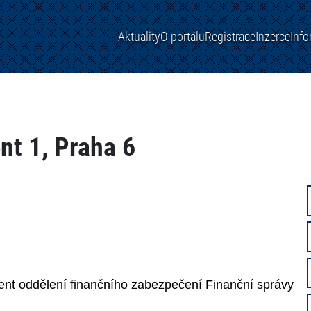
Aktuality
O portálu
Registrace
Inzerce
Inf
ent 1, Praha 6
ent oddělení finančního zabezpečení Finanční správy