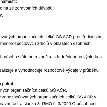
 náměstí;
volna ze zdravotních důvodů;
y;
čovaných organizačních celků GŠ AČR prostřednictvím
i mimorozpočtových zdrojů v oblastech osobních
ách návrhu státního rozpočtu, střednědobého výhledu a
, realizuje a vyhodnocuje rozpočtové výdaje v průběhu
h potřeb,
ovaných organizačních celků GŠ AČR.
oby zabezpečovaných organizačních celků GŠ AČR v
rávní řád, a článku 3, RMO č. 3/2020 O působnosti