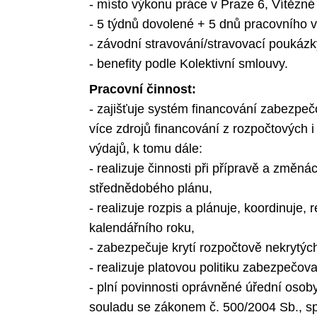
- místo výkonu práce v Praze 6, Vítězné
- 5 týdnů dovolené + 5 dnů pracovního 
- závodní stravování/stravovací poukázk
- benefity podle Kolektivní smlouvy.
Pracovní činnost:
- zajišťuje systém financování zabezpe
více zdrojů financování z rozpočtových 
výdajů, k tomu dále:
- realizuje činnosti při přípravě a změn
střednědobého plánu,
- realizuje rozpis a plánuje, koordinuje
kalendářního roku,
- zabezpečuje krytí rozpočtově nekrytýc
- realizuje platovou politiku zabezpeč
- plní povinnosti oprávněné úřední os
souladu se zákonem č. 500/2004 Sb., sp