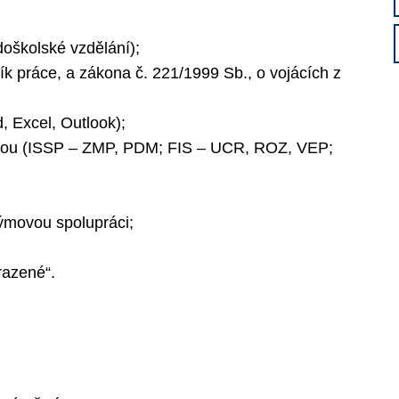
doškolské vzdělání);
ík práce, a zákona č. 221/1999 Sb., o vojácích z
, Excel, Outlook);
odou (ISSP – ZMP, PDM; FIS – UCR, ROZ, VEP;
týmovou spolupráci;
razené“.