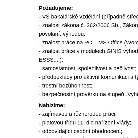
Požadujeme:
- VŠ bakalářské vzdělání (případně stře
- znalost zákona č. 262/2006 Sb., Zákon
povolání, výhodou;
- znalost práce na PC – MS Office (Word
- znalost práce v modulech GINIS výh
ESSS... );
- samostatnost, spolehlivost a pečlivost;
- předpoklady pro aktivní komunikaci a 
- trestní bezúhonnost;
- bezpečnostní prověrku na stupeň „Vyh
Nabízíme:
- zajímavou a různorodou práci;
- platovou třídu 11, dle nařízení vlády;
- odpovídající osobní ohodnocení;