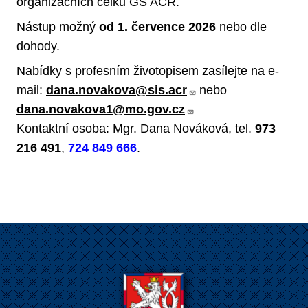
organizačních celků GŠ AČR.
Nástup možný
od 1. července 2026
nebo dle
dohody.
Nabídky s profesním životopisem zasílejte na e-
mail:
dana.novakova@sis.acr
nebo
dana.novakova1@mo.gov.cz
Kontaktní osoba: Mgr. Dana Nováková, tel.
973
216 491
,
724 849 666
.