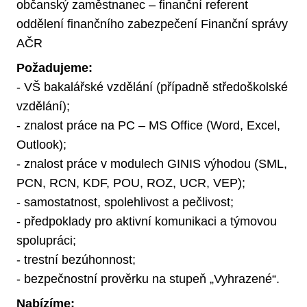
občanský zaměstnanec – finanční referent
oddělení finančního zabezpečení Finanční správy
AČR
Požadujeme:
- VŠ bakalářské vzdělání (případně středoškolské
vzdělání);
- znalost práce na PC – MS Office (Word, Excel,
Outlook);
- znalost práce v modulech GINIS výhodou (SML,
PCN, RCN, KDF, POU, ROZ, UCR, VEP);
- samostatnost, spolehlivost a pečlivost;
- předpoklady pro aktivní komunikaci a týmovou
spolupráci;
- trestní bezúhonnost;
- bezpečnostní prověrku na stupeň „Vyhrazené“.
Nabízíme: