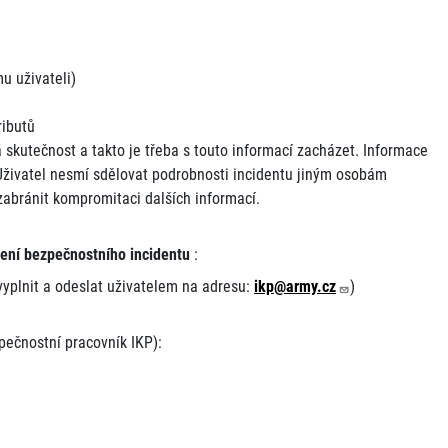
u uživateli)
ibutů
 skutečnost a takto je třeba s touto informací zacházet. Informace
“. Uživatel nesmí sdělovat podrobnosti incidentu jiným osobám
abránit kompromitaci dalších informací.
ení bezpečnostního incidentu
:
vyplnit a odeslat uživatelem na adresu:
ikp@army.cz
)
pečnostní pracovník IKP):