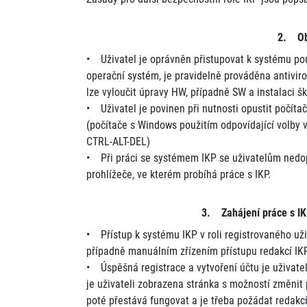
2. Obe
• Uživatel je oprávněn přistupovat k systému pouz
operační systém, je pravidelně prováděna antivir
lze vyloučit úpravy HW, případně SW a instalaci š
• Uživatel je povinen při nutnosti opustit počít
(počítače s Windows použitím odpovídající volby v 
CTRL-ALT-DEL)
• Při práci se systémem IKP se uživatelům nedop
prohlížeče, ve kterém probíhá práce s IKP.
3. Zahájení práce s IK
• Přístup k systému IKP v roli registrovaného uživ
případně manuálním zřízením přístupu redakcí IKP
• Úspěšná registrace a vytvoření účtu je uživat
je uživateli zobrazena stránka s možností změnit 
poté přestává fungovat a je třeba požádat redakc