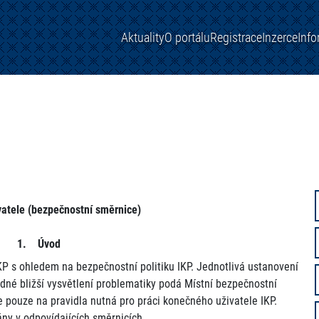
Aktuality
O portálu
Registrace
Inzerce
Inf
atele (bezpečnostní směrnice)
1. Úvod
KP s ohledem na bezpečnostní politiku IKP. Jednotlivá ustanovení
adné bližší vysvětlení problematiky podá Místní bezpečnostní
 pouze na pravidla nutná pro práci konečného uživatele IKP.
ány v odpovídajících směrnicích.