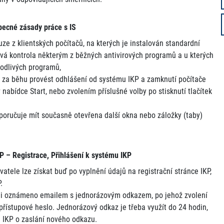
cné zásady práce s IS
e z klientských počítačů, na kterých je instalován standardní
ová kontrola některým z běžných antivirových programů a u kterých
kodlivých programů,
ač za běhu provést odhlášení od systému IKP a zamknutí počítače
nabídce Start, nebo zvolením příslušné volby po stisknutí tlačítek
oručuje mít současně otevřena další okna nebo záložky (taby)
P – Registrace, Přihlášení k systému IKP
atele lze získat buď po vyplnění údajů na registrační stránce IKP,
.
eli oznámeno emailem s jednorázovým odkazem, po jehož zvolení
přístupové heslo. Jednorázový odkaz je třeba využít do 24 hodin,
i IKP o zaslání nového odkazu.