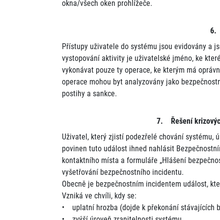
okna/všech oken prohlížeče.
6.
Přístupy uživatele do systému jsou evidovány a 
vystopování aktivity je uživatelské jméno, ke kte
vykonávat pouze ty operace, ke kterým má oprávn
operace mohou byt analyzovány jako bezpečnostní
postihy a sankce.
7. Řešení krizových
Uživatel, který zjistí podezřelé chování systému,
povinen tuto událost ihned nahlásit Bezpečnostní
kontaktního místa a formuláře „Hlášení bezpečnost
vyšetřování bezpečnostního incidentu.
Obecně je bezpečnostním incidentem událost, kter
Vzniká ve chvíli, kdy se:
• uplatní hrozba (dojde k překonání stávajících 
• zvýší úroveň zranitelnosti systému.