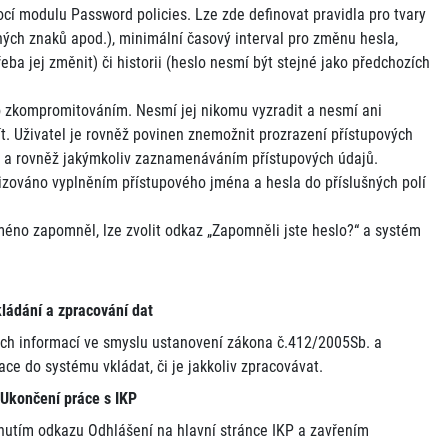
 modulu Password policies. Lze zde definovat pravidla pro tvary
jiných znaků apod.), minimální časový interval pro změnu hesla,
řeba jej změnit) či historii (heslo nesmí být stejné jako předchozích
o zkompromitováním. Nesmí jej nikomu vyzradit a nesmí ani
ít. Uživatel je rovněž povinen znemožnit prozrazení přístupových
e a rovněž jakýmkoliv zaznamenáváním přístupových údajů.
lizováno vyplněním přístupového jména a hesla do příslušných polí
méno zapomněl, lze zvolit odkaz „Zapomněli jste heslo?“ a systém
ádání a zpracování dat
ých informací ve smyslu ustanovení zákona č.412/2005Sb. a
ce do systému vkládat, či je jakkoliv zpracovávat.
končení práce s IKP
nutím odkazu Odhlášení na hlavní stránce IKP a zavřením