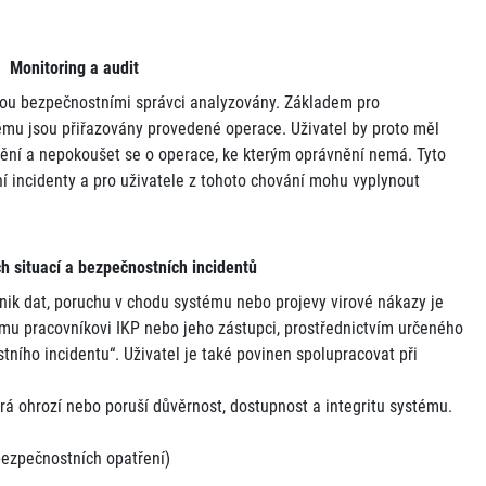
 Monitoring a audit
jsou bezpečnostními správci analyzovány. Základem pro
rému jsou přiřazovány provedené operace. Uživatel by proto měl
ění a nepokoušet se o operace, ke kterým oprávnění nemá. Tyto
 incidenty a pro uživatele z tohoto chování mohu vyplynout
 situací a bezpečnostních incidentů
 únik dat, poruchu v chodu systému nebo projevy virové nákazy je
mu pracovníkovi IKP nebo jeho zástupci, prostřednictvím určeného
ního incidentu“. Uživatel je také povinen spolupracovat při
á ohrozí nebo poruší důvěrnost, dostupnost a integritu systému.
bezpečnostních opatření)