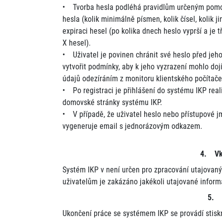
• Tvorba hesla podléhá pravidlům určeným pomocí
hesla (kolik minimálně písmen, kolik čísel, kolik 
expiraci hesel (po kolika dnech heslo vyprší a je t
X hesel).
• Uživatel je povinen chránit své heslo před jeh
vytvořit podmínky, aby k jeho vyzrazení mohlo doj
údajů odezíráním z monitoru klientského počítač
• Po registraci je přihlášení do systému IKP rea
domovské stránky systému IKP.
• V případě, že uživatel heslo nebo přístupové j
vygeneruje email s jednorázovým odkazem.
4. Vkl
Systém IKP v není určen pro zpracování utajovan
uživatelům je zakázáno jakékoli utajované informa
5. U
Ukončení práce se systémem IKP se provádí stisk