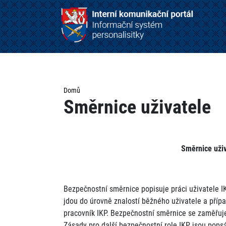
Domů
Směrnice uživatele
Směrnice uživ
Bezpečnostní směrnice popisuje práci uživatele I
jdou do úrovně znalostí běžného uživatele a příp
pracovník IKP. Bezpečnostní směrnice se zaměřuje
Zásady pro další bezpečnostní role IKP jsou pops