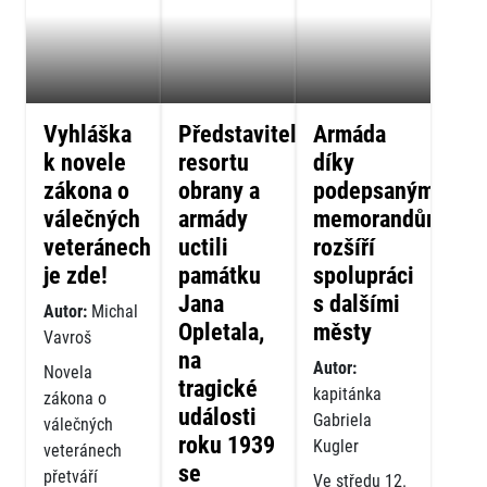
Vyhláška
Představitelé
Armáda
k novele
resortu
díky
zákona o
obrany a
podepsaným
válečných
armády
memorandům
veteránech
uctili
rozšíří
je zde!
památku
spolupráci
Jana
s dalšími
Autor:
Michal
Opletala,
městy
Vavroš
na
Autor:
Novela
tragické
kapitánka
zákona o
události
Gabriela
válečných
roku 1939
Kugler
veteránech
se
přetváří
Ve středu 12.