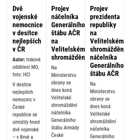
Dvě
Projev
Projev
vojenské
náčelníka
prezidenta
nemocnice
Generálního
republiky
v desítce
štábu AČR
na
nejlepších
na
Velitelském
v ČR
Velitelském
shromáždění
shromáždění
náčelníka
Autor:
tiskové
Generálního
oddělení MO,
Na
štábu AČR
foto: HCI
Ministerstvu
obrany se
Na
V desítce
dnes koná
Ministerstvu
nejlepších
Velitelské
obrany se
nemocnic v
shromáždění
dnes koná
České
náčelníka
Velitelské
republice se
Generálního
shromáždění
umístily hned
štábu Armády
náčelníka
dvě vojenské
České
Generálního
– v Brně a