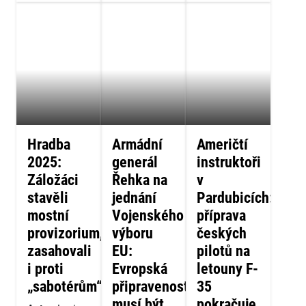
Hradba
Armádní
Američtí
2025:
generál
instruktoři
Záložáci
Řehka na
v
stavěli
jednání
Pardubicích:
mostní
Vojenského
příprava
provizorium,
výboru
českých
zasahovali
EU:
pilotů na
i proti
Evropská
letouny F-
„sabotérům“
připravenost
35
musí být
pokračuje