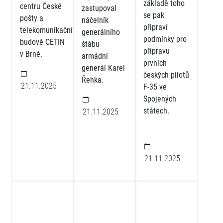
základě toho
centru České
zastupoval
se pak
pošty a
náčelník
připraví
telekomunikační
generálního
podmínky pro
budově CETIN
štábu
přípravu
v Brně.
armádní
prvních
generál Karel
českých pilotů
Řehka.
21.11.2025
F-35 ve
Spojených
státech.
21.11.2025
21.11.2025