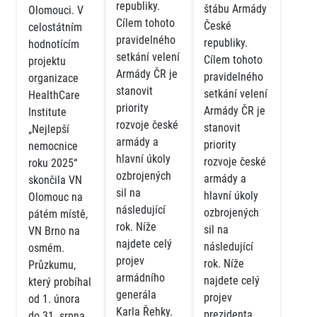
republiky.
štábu Armády
Olomouci. V
Cílem tohoto
České
celostátním
pravidelného
republiky.
hodnotícím
setkání velení
Cílem tohoto
projektu
Armády ČR je
pravidelného
organizace
stanovit
setkání velení
HealthCare
priority
Armády ČR je
Institute
rozvoje české
stanovit
„Nejlepší
armády a
priority
nemocnice
hlavní úkoly
rozvoje české
roku 2025“
ozbrojených
armády a
skončila VN
sil na
hlavní úkoly
Olomouc na
následující
ozbrojených
pátém místě,
rok. Níže
sil na
VN Brno na
najdete celý
následující
osmém.
projev
rok. Níže
Průzkumu,
armádního
najdete celý
který probíhal
generála
projev
od 1. února
Karla Řehky.
prezidenta
do 31. srpna,