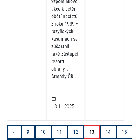
vzpomínkové
akce k uctění
obětí nacistů
z roku 1939 v
ruzyňských
kasárnách se
zúčastnili
také zástupci
resortu
obrany a
Armády ČR.
18.11.2025
9
10
11
12
13
14
15