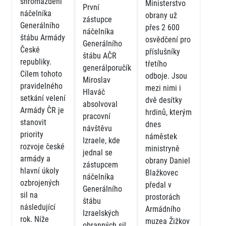
shromáždění
Ministerstvo
První
náčelníka
obrany už
zástupce
Generálního
přes 2 600
náčelníka
štábu Armády
osvědčení pro
Generálního
České
příslušníky
štábu AČR
republiky.
třetího
generálporučík
Cílem tohoto
odboje. Jsou
Miroslav
pravidelného
mezi nimi i
Hlaváč
setkání velení
dvě desítky
absolvoval
Armády ČR je
hrdinů, kterým
pracovní
stanovit
dnes
návštěvu
priority
náměstek
Izraele, kde
rozvoje české
ministryně
jednal se
armády a
obrany Daniel
zástupcem
hlavní úkoly
Blažkovec
náčelníka
ozbrojených
předal v
Generálního
sil na
prostorách
štábu
následující
Armádního
Izraelských
rok. Níže
muzea Žižkov
obranných sil