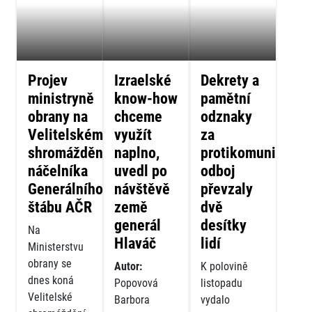
Projev
Izraelské
Dekrety a
ministryně
know-how
pamětní
obrany na
chceme
odznaky
Velitelském
využít
za
shromáždění
naplno,
protikomunistick
náčelníka
uvedl po
odboj
Generálního
návštěvě
převzaly
štábu AČR
země
dvě
generál
desítky
Na
Hlaváč
lidí
Ministerstvu
obrany se
Autor:
K polovině
dnes koná
Popovová
listopadu
Velitelské
Barbora
vydalo