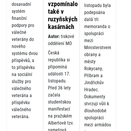
vzpomínalo
dosavadní
listopadu byla
také v
systém
podepsána
finanční
ruzyňských
další tři
podpory pro
kasárnách
memoranda o
válečné
spolupráci
Autor:
tiskové
veterány do
mezi
oddělení MO
nového
Ministerstvem
Česká
systému dvou
obrany a
republika si
příspěvků, a
městy
připomíná
to příspěvku
Rokycany,
události 17.
na sociální
Příbram a
listopadu.
služby pro
Jindřichův
Před 36 lety
válečného
Hradec.
začala
veterána a
Dokumenty
studentskou
příspěvku
stvrzují vůli k
manifestací
válečného
dlouhodobé
na pražském
veterána.
spolupráci
Albertově tzv.
mezi armádou
sametová