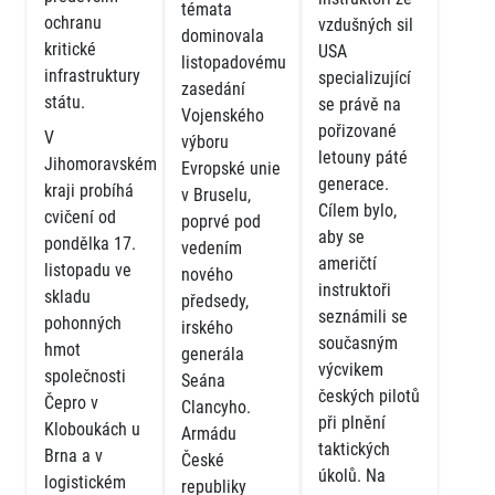
témata
ochranu
vzdušných sil
dominovala
kritické
USA
listopadovému
infrastruktury
specializující
zasedání
státu.
se právě na
Vojenského
pořizované
V
výboru
letouny páté
Jihomoravském
Evropské unie
generace.
kraji probíhá
v Bruselu,
Cílem bylo,
cvičení od
poprvé pod
aby se
pondělka 17.
vedením
američtí
listopadu ve
nového
instruktoři
skladu
předsedy,
seznámili se
pohonných
irského
současným
hmot
generála
výcvikem
společnosti
Seána
českých pilotů
Čepro v
Clancyho.
při plnění
Kloboukách u
Armádu
taktických
Brna a v
České
úkolů. Na
logistickém
republiky