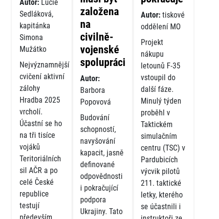
Autor:
Lucie
založena
Sedláková,
Autor:
tiskové
na
kapitánka
oddělení MO
civilně-
Simona
Projekt
vojenské
Mužátko
nákupu
spolupráci
Nejvýznamnější
letounů F-35
cvičení aktivní
vstoupil do
Autor:
zálohy
další fáze.
Barbora
Hradba 2025
Minulý týden
Popovová
vrcholí.
proběhl v
Budování
Účastní se ho
Taktickém
schopností,
na tři tisíce
simulačním
navyšování
vojáků
centru (TSC) v
kapacit, jasně
Teritoriálních
Pardubicích
definované
sil AČR a po
výcvik pilotů
odpovědnosti
celé České
211. taktické
i pokračující
republice
letky, kterého
podpora
testují
se účastnili i
Ukrajiny. Tato
především
instruktoři ze