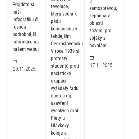
a
Projděte si
revoluce,
samosprávou,
naši
která vedla k
zejména v
infografiku či
pádu
oblasti
rovnou
komunismu v
zázemí pro
podrobnější
tehdejším
vojáky z
informace na
Československu.
povolání.
našem webu:
V roce 1939 si
protesty
17.11.2025
studentů proti
20.11.2025
nacistické
okupaci
vyžádaly řadu
obětí a mj.
uzavření
vysokých škol.
Piety u
Hlávkovy
koleje a