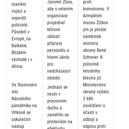
Jaromír Zůna,
proti
oceněni
aby s velením
komunismu. V
vojáci a
organizace
Armádním
vojenští
projednal
muzeu Žižkov
policisté.
klíčové
jim je předal
Působili v
oblasti
náměstek
Evropě, na
přípravy
ministra
Balkáně,
personálu a
obrany René
Blízkém
hlavní úkoly
Schreier. K
východě i v
pro
polovině
Africe.
nadcházející
letošního
období.
března již
Ve Slavnostní
Ministerstvo
Jednání se
síni
obrany vydalo
neslo v
Národního
2 686
pracovním
památníku na
osvědčení o
duchu a
Vítkově se
účasti v
zaměřilo se
uskutečnil
odboji a
především na
nástup
odporu proti
efektivitu