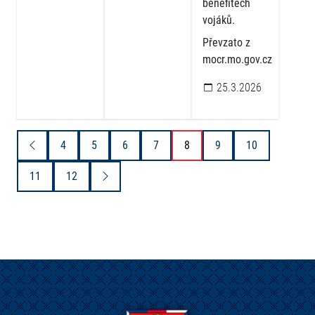
benefitech
vojáků.
Převzato z
mocr.mo.gov.cz
25.3.2026
4
5
6
7
8
9
10
11
12