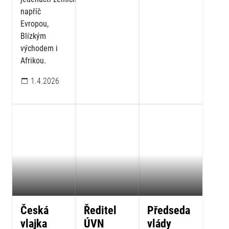
napříč
Evropou,
Blízkým
východem i
Afrikou.
1.4.2026
Česká
Ředitel
Předseda
vlajka
ÚVN
vlády