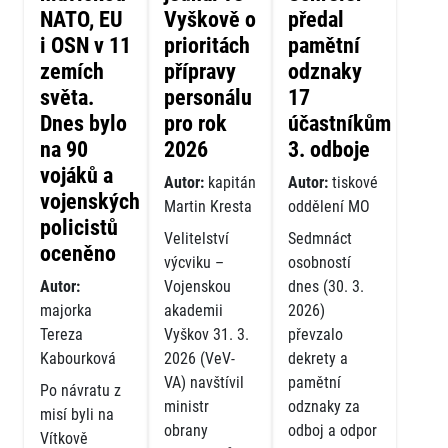
NATO, EU
Vyškově o
předal
i OSN v 11
prioritách
pamětní
zemích
přípravy
odznaky
světa.
personálu
17
Dnes bylo
pro rok
účastníkům
na 90
2026
3. odboje
vojáků a
Autor:
kapitán
Autor:
tiskové
vojenských
Martin Kresta
oddělení MO
policistů
Velitelství
Sedmnáct
oceněno
výcviku –
osobností
Autor:
Vojenskou
dnes (30. 3.
majorka
akademii
2026)
Tereza
Vyškov 31. 3.
převzalo
Kabourková
2026 (VeV-
dekrety a
VA) navštívil
pamětní
Po návratu z
ministr
odznaky za
misí byli na
obrany
odboj a odpor
Vítkově