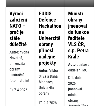
Výročí
EUDIS
Ministr
založení
Defence
obrany
NATO –
Hackathon
jmenoval
proč je
na
do funkce
stále
Univerzitě
ředitele
důležité
obrany
VLS ČR,
přinesl
s.p. Petra
Autor:
Yvona
nadějné
Krále
Novotná,
projekty
Univerzita
Autor:
tiskové
obrany,
oddělení MO
Autor:
Viktor
ilustrační
Sliva a Dana
K 1. dubnu
foto: nato.int
Mohnacs,
2026
Univerzita
jmenoval
7.4.2026
obrany
ministr
obrany
2.4.2026