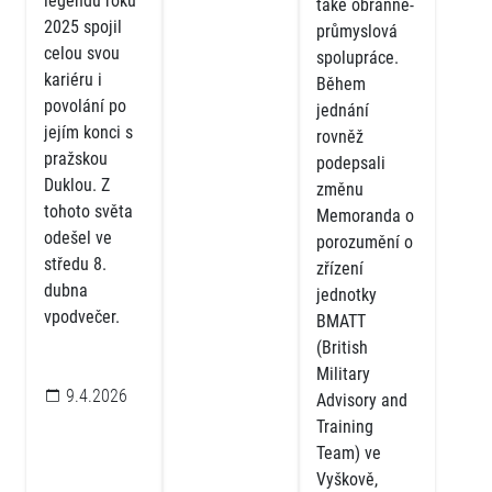
legendu roku
také obranně-
2025 spojil
průmyslová
celou svou
spolupráce.
kariéru i
Během
povolání po
jednání
jejím konci s
rovněž
pražskou
podepsali
Duklou. Z
změnu
tohoto světa
Memoranda o
odešel ve
porozumění o
středu 8.
zřízení
dubna
jednotky
vpodvečer.
BMATT
(British
Military
9.4.2026
Advisory and
Training
Team) ve
Vyškově,