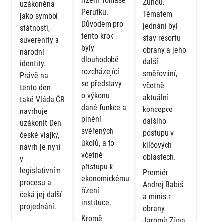
řízení Tomáše
Zůnou.
uzákoněna
Perutku.
Tématem
jako symbol
Důvodem pro
jednání byl
státnosti,
tento krok
stav resortu
suverenity a
byly
obrany a jeho
národní
dlouhodobě
další
identity.
rozcházející
směřování,
Právě na
se představy
včetně
tento den
o výkonu
aktuální
také Vláda ČR
dané funkce a
koncepce
navrhuje
plnění
dalšího
uzákonit Den
svěřených
postupu v
české vlajky,
úkolů, a to
klíčových
návrh je nyní
včetně
oblastech.
v
přístupu k
legislativním
Premiér
ekonomickému
procesu a
Andrej Babiš
řízení
čeká jej další
a ministr
instituce.
projednání.
obrany
Kromě
Jaromír Zůna