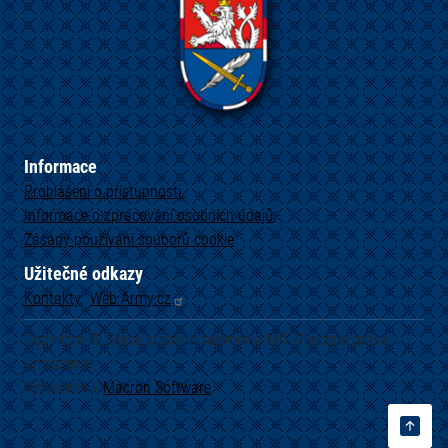
Informace
Prohlášení o přístupnosti
Informace o zpracování osobních údajů
Zásady používání souborů cookie
Užitečné odkazy
Kontakty
Web
Army.cz
Copyright © Sekce státního tajemníka MO. Všechna práva
vyhrazena.
Vytvořeno v
Macron
Software
.