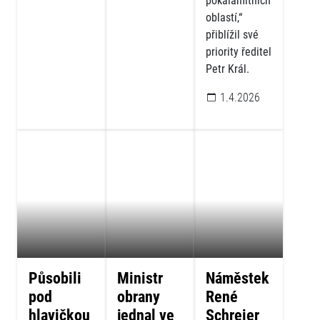
pokalamitních
oblastí,“
přiblížil své
priority ředitel
Petr Král.
1.4.2026
Působili
Ministr
Náměstek
pod
obrany
René
hlavičkou
jednal ve
Schreier