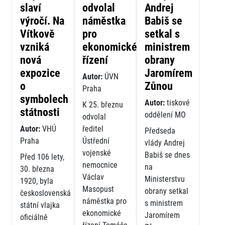
slaví
odvolal
Andrej
výročí. Na
náměstka
Babiš se
Vítkově
pro
setkal s
vzniká
ekonomické
ministrem
nová
řízení
obrany
expozice
Jaromírem
Autor:
ÚVN
o
Zůnou
Praha
symbolech
Autor:
tiskové
K 25. březnu
státnosti
oddělení MO
odvolal
Autor:
VHÚ
ředitel
Předseda
Praha
Ústřední
vlády Andrej
vojenské
Babiš se dnes
Před 106 lety,
nemocnice
na
30. března
Václav
Ministerstvu
1920, byla
Masopust
obrany setkal
československá
náměstka pro
s ministrem
státní vlajka
ekonomické
Jaromírem
oficiálně