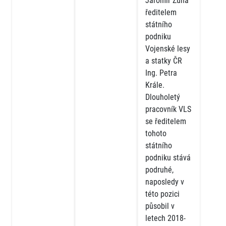
Jaromír Zůna
ředitelem
státního
podniku
Vojenské lesy
a statky ČR
Ing. Petra
Krále.
Dlouholetý
pracovník VLS
se ředitelem
tohoto
státního
podniku stává
podruhé,
naposledy v
této pozici
působil v
letech 2018-