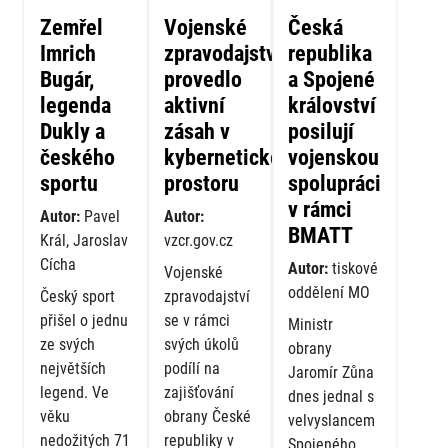
Zemřel
Vojenské
Česká
Imrich
zpravodajství
republika
Bugár,
provedlo
a Spojené
legenda
aktivní
království
Dukly a
zásah v
posilují
českého
kybernetickém
vojenskou
sportu
prostoru
spolupráci
v rámci
Autor:
Pavel
Autor:
BMATT
Král, Jaroslav
vzcr.gov.cz
Cícha
Autor:
tiskové
Vojenské
oddělení MO
Český sport
zpravodajství
přišel o jednu
se v rámci
Ministr
ze svých
svých úkolů
obrany
největších
podílí na
Jaromír Zůna
legend. Ve
zajišťování
dnes jednal s
věku
obrany České
velvyslancem
nedožitých 71
republiky v
Spojeného