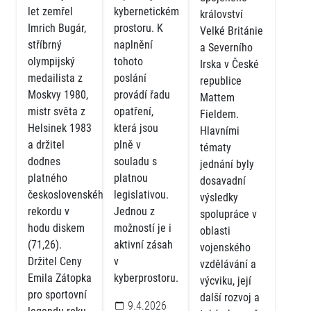
let zemřel
kybernetickém
království
Imrich Bugár,
prostoru. K
Velké Británie
stříbrný
naplnění
a Severního
olympijský
tohoto
Irska v České
medailista z
poslání
republice
Moskvy 1980,
provádí řadu
Mattem
mistr světa z
opatření,
Fieldem.
Helsinek 1983
která jsou
Hlavními
a držitel
plně v
tématy
dodnes
souladu s
jednání byly
platného
platnou
dosavadní
československého
legislativou.
výsledky
rekordu v
Jednou z
spolupráce v
hodu diskem
možností je i
oblasti
(71,26).
aktivní zásah
vojenského
Držitel Ceny
v
vzdělávání a
Emila Zátopka
kyberprostoru.
výcviku, její
pro sportovní
další rozvoj a
9.4.2026