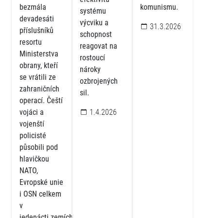
bezmála
komunismu.
systému
devadesáti
výcviku a
31.3.2026
příslušníků
schopnost
resortu
reagovat na
Ministerstva
rostoucí
obrany, kteří
nároky
se vrátili ze
ozbrojených
zahraničních
sil.
operací. Čeští
vojáci a
1.4.2026
vojenští
policisté
působili pod
hlavičkou
NATO,
Evropské unie
i OSN celkem
v
jedenácti zemích