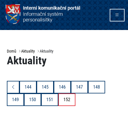
Domů
Aktuality
Aktuality
Aktuality
144
145
146
147
148
149
150
151
152