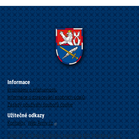
Informace
Prohlášení o přístupnosti
Informace o zpracování osobních údajů
Zásady používání souborů cookie
Užitečné odkazy
Kontakty
Web
Army.cz
Copyright © Sekce státního tajemníka MO. Všechna práva