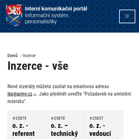
Domů
Inzerce
Inzerce - vše
Nové inzeráty můžete zasílat na emailovou adresu
ikp@army.cz
. Jako předmět uveďte "Požadavek na umístění
inzerátu".
25879
25878
25857
o. z. -
o. z. –
o. z. -
referent
technický
vedoucí