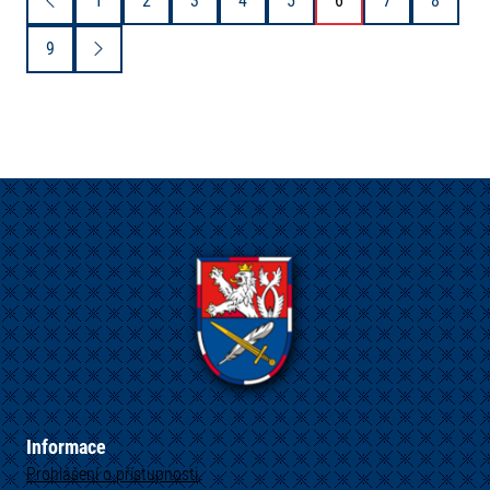
1
2
3
4
5
6
7
8
9
Informace
Prohlášení o přístupnosti