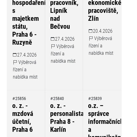
hospodaření
pracovník,
ekonomického
s
Lipník
pracoviště,
majetkem
nad
Zlín
státu,
Bečvou
20.4.2026
Praha 6 -
Výběrová
27.4.2026
Ruzyně
řízení a
Výběrová
nabídka míst
řízení a
27.4.2026
nabídka míst
Výběrová
řízení a
nabídka míst
25856
25840
25839
o. z. -
o. z. -
o.z. –
mzdová
personalista,
správce
účetní,
Praha 8 -
informačních
Praha 6
Karlín
a