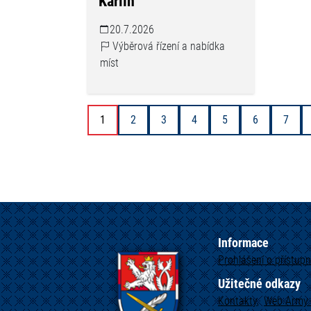
Karlín
20.7.2026
Výběrová řízení a nabídka
míst
1
2
3
4
5
6
7
Informace
Prohlášení o přístupn
Užitečné odkazy
Kontakty
Web
Army.