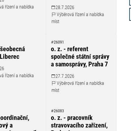
á řízení a nabídka
28.7.2026
Výběrová řízení a nabídka
míst
26091
 všeobecná
o. z. - referent
 Liberec
společné státní správy
a samosprávy, Praha 7
26
á řízení a nabídka
27.7.2026
Výběrová řízení a nabídka
míst
26083
 koordinační,
o. z. - pracovník
ový a
stravovacího zařízení,