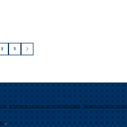
8
9
osti
Informace o zpracování osobních údajů
Zásady používání soubor
cz