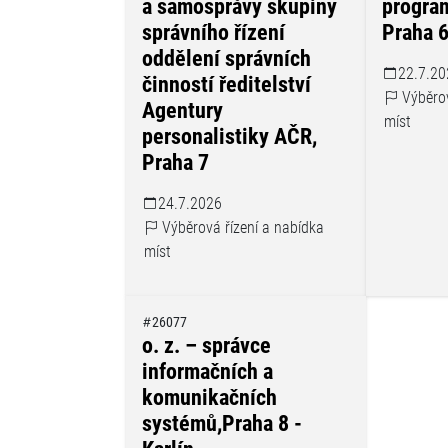
a samosprávy skupiny
progra
správního řízení
Praha 
oddělení správních
22.7.20
činností ředitelství
Výběrov
Agentury
míst
personalistiky AČR,
Praha 7
24.7.2026
Výběrová řízení a nabídka
míst
26077
o. z. – správce
informačních a
komunikačních
systémů,Praha 8 -