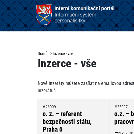
Domů
Inzerce - vše
Inzerce - vše
Nové inzeráty můžete zasílat na emailovou adre
inzerátu".
26099
26097
o. z. – referent
o.z. – 
bezpečnosti státu,
pracovn
Praha 6
28.7.20