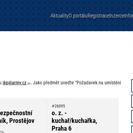
Aktuality
O portálu
Registrace
Inzerce
Inf
su
ikp@army.cz
. Jako předmět uveďte "Požadavek na umístění
26095
bezpečnostní
o. z. -
ík, Prostějov
kuchař/kuchařka,
Praha 6
26