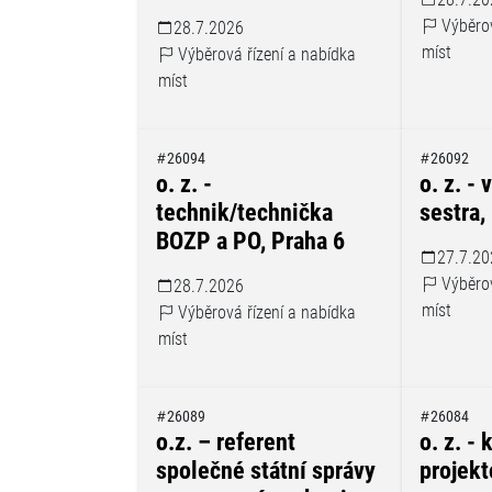
Výběrov
28.7.2026
míst
Výběrová řízení a nabídka
míst
26094
26092
o. z. -
o. z. -
technik/technička
sestra,
BOZP a PO, Praha 6
27.7.20
Výběrov
28.7.2026
míst
Výběrová řízení a nabídka
míst
26089
26084
o.z. – referent
o. z. -
společné státní správy
projekt