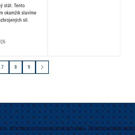
ý stát. Tento
m okamžik slavíme
zbrojených sil.
026
7
8
9
osti
Informace o zpracování osobních údajů
Zásady používání soubor