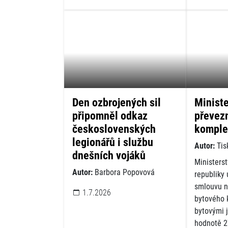
Den ozbrojených sil
Ministe
připomněl odkaz
převez
československých
komple
legionářů i službu
Autor:
Tis
dnešních vojáků
Ministers
Autor:
Barbora Popovová
republiky 
smlouvu n
1.7.2026
bytového 
bytovými 
hodnotě 2