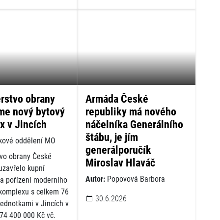
rstvo obrany
Armáda České
me nový bytový
republiky má nového
x v Jincích
náčelníka Generálního
štábu, je jím
kové oddělení MO
generálporučík
tvo obrany České
Miroslav Hlaváč
uzavřelo kupní
Autor:
Popovová Barbora
a pořízení moderního
komplexu s celkem 76
30.6.2026
jednotkami v Jincích v
74 400 000 Kč vč.