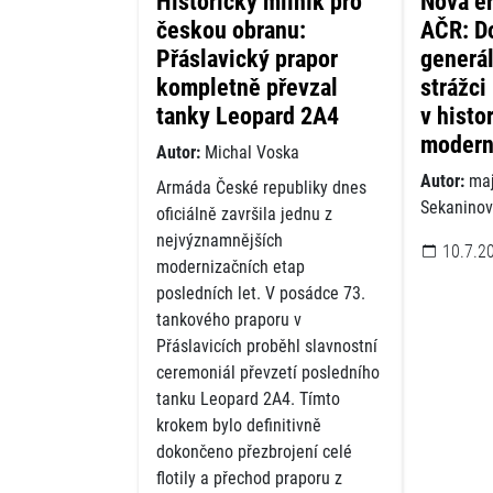
Historický milník pro
Nová ér
českou obranu:
AČR: Do
Přáslavický prapor
generá
kompletně převzal
strážci
tanky Leopard 2A4
v histo
modern
Autor:
Michal Voska
Autor:
maj
Armáda České republiky dnes
Sekanino
oficiálně završila jednu z
nejvýznamnějších
10.7.2
modernizačních etap
posledních let. V posádce 73.
tankového praporu v
Přáslavicích proběhl slavnostní
ceremoniál převzetí posledního
tanku Leopard 2A4. Tímto
krokem bylo definitivně
dokončeno přezbrojení celé
flotily a přechod praporu z