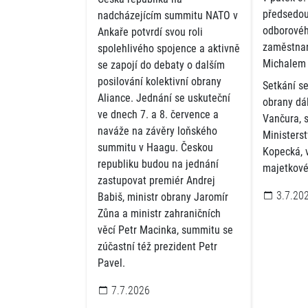
předsedo
nadcházejícím summitu NATO v
odborovéh
Ankaře potvrdí svou roli
zaměstna
spolehlivého spojence a aktivně
Michalem 
se zapojí do debaty o dalším
posilování kolektivní obrany
Setkání se
Aliance. Jednání se uskuteční
obrany dál
ve dnech 7. a 8. července a
Vančura, s
naváže na závěry loňského
Ministerst
summitu v Haagu. Českou
Kopecká, v
republiku budou na jednání
majetkov
zastupovat premiér Andrej
3.7.20
Babiš, ministr obrany Jaromír
Zůna a ministr zahraničních
věcí Petr Macinka, summitu se
zúčastní též prezident Petr
Pavel.
7.7.2026