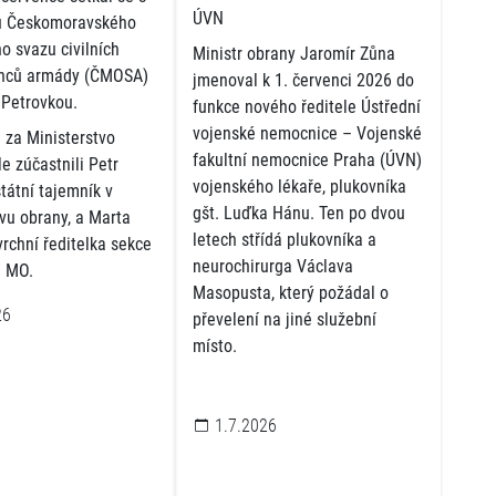
ÚVN
u Českomoravského
o svazu civilních
Ministr obrany Jaromír Zůna
nců armády (ČMOSA)
jmenoval k 1. červenci 2026 do
Petrovkou.
funkce nového ředitele Ústřední
vojenské nemocnice – Vojenské
 za Ministerstvo
fakultní nemocnice Praha (ÚVN)
e zúčastnili Petr
vojenského lékaře, plukovníka
tátní tajemník v
gšt. Luďka Hánu. Ten po dvou
vu obrany, a Marta
letech střídá plukovníka a
rchní ředitelka sekce
neurochirurga Václava
é MO.
Masopusta, který požádal o
26
převelení na jiné služební
místo.
1.7.2026