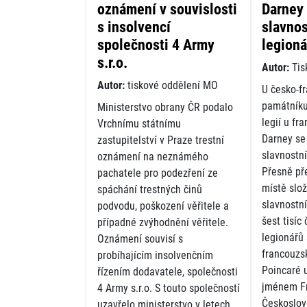
oznámení v souvislosti
Darney 
s insolvencí
slavnos
společnosti 4 Army
legioná
s.r.o.
Autor:
Tis
Autor:
tiskové oddělení MO
U česko-f
památníku
Ministerstvo obrany ČR podalo
legií u f
Vrchnímu státnímu
Darney se
zastupitelství v Praze trestní
slavnostn
oznámení na neznámého
Přesně př
pachatele pro podezření ze
místě slož
spáchání trestných činů
slavnostn
podvodu, poškození věřitele a
šest tisíc
případné zvýhodnění věřitele.
legionářů 
Oznámení souvisí s
francouzs
probíhajícím insolvenčním
Poincaré u
řízením dodavatele, společnosti
jménem F
4 Army s.r.o. S touto společností
Českoslov
uzavřelo ministerstvo v letech