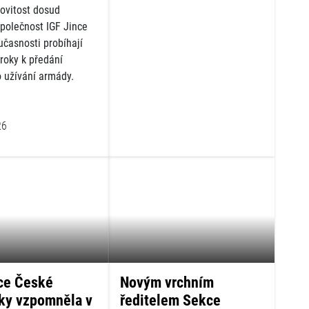
vitost dosud
společnost IGF Jince
oučasnosti probíhají
roky k předání
o užívání armády.
26
ce České
Novým vrchním
iky vzpomněla v
ředitelem Sekce