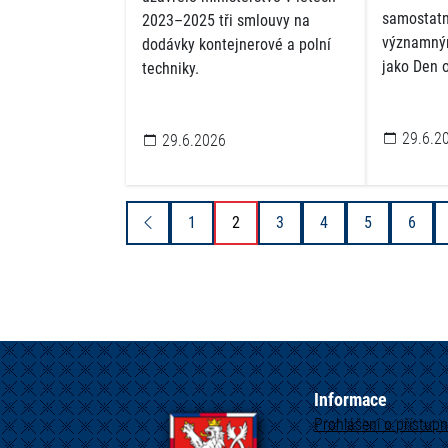
samostatn
2023–2025 tři smlouvy na
významný
dodávky kontejnerové a polní
jako Den o
techniky.
29.6.2
29.6.2026
1
2
3
4
5
6
Informace
Prohlášení o přístupn