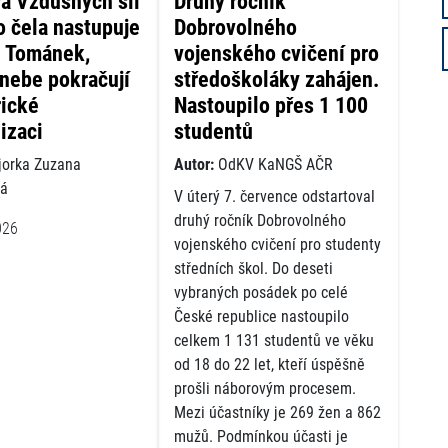
a Vzdušných sil
Druhý ročník
 čela nastupuje
Dobrovolného
l Tománek,
vojenského cvičení pro
 nebe pokračují
středoškoláky zahájen.
rické
Nastoupilo přes 1 100
izaci
studentů
orka Zuzana
Autor:
OdKV KaNGŠ AČR
vá
V úterý 7. července odstartoval
druhý ročník Dobrovolného
026
vojenského cvičení pro studenty
středních škol. Do deseti
vybraných posádek po celé
České republice nastoupilo
celkem 1 131 studentů ve věku
od 18 do 22 let, kteří úspěšně
prošli náborovým procesem.
Mezi účastníky je 269 žen a 862
mužů. Podmínkou účasti je