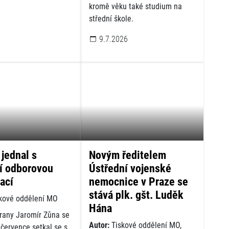
kromě věku také studium na
střední škole.
9.7.2026
 jednal s
Novým ředitelem
ní odborovou
Ústřední vojenské
ací
nemocnice v Praze se
stává plk. gšt. Luděk
kové oddělení MO
Hána
brany Jaromír Zůna se
Autor:
Tiskové oddělení MO,
 července setkal se s