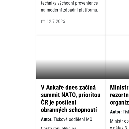
techniky východní provenience
na moderní západní platformu.
12.7.2026
V Ankaře dnes začíná
Ministr
summit NATO, prioritou
rezort
ČR je posílení
organiz
obranných schopností
Autor:
Tis
Autor:
Tiskové oddělení MO
Ministr o
v pátek 3.
Česká republika na