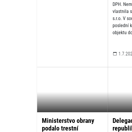
DPH. Nemo
vlastnila 
s.r.o. V s
poslední k
objektu d
1.7.20
Ministerstvo obrany
Delega
podalo trestní
republ