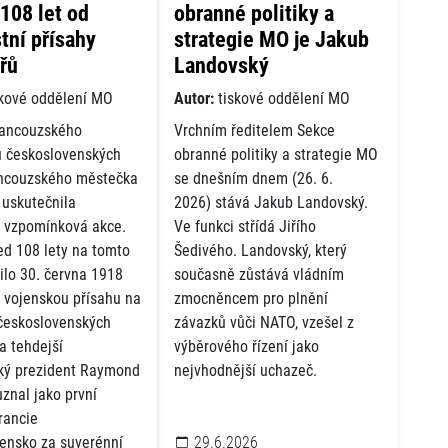
108 let od
obranné politiky a
tní přísahy
strategie MO je Jakub
řů
Landovský
kové oddělení MO
Autor:
tiskové oddělení MO
rancouzského
Vrchním ředitelem Sekce
 československých
obranné politiky a strategie MO
rancouzského městečka
se dnešním dnem (26. 6.
 uskutečnila
2026) stává Jakub Landovský.
í vzpomínková akce.
Ve funkci střídá Jiřího
ed 108 lety na tomto
Šedivého. Landovský, který
ilo 30. června 1918
současně zůstává vládním
í vojenskou přísahu na
zmocněncem pro plnění
 československých
závazků vůči NATO, vzešel z
a tehdejší
výběrového řízení jako
ký prezident Raymond
nejvhodnější uchazeč.
znal jako první
rancie
ensko za suverénní
29.6.2026